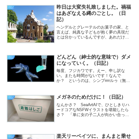
と、道行くキッズの肩をがっしと掴ん
で、真っ直ぐ目を見て言ってやりたくな
昨日は大変失礼致しました。禍福
日記
った金曜日、皆様いかがお過...
はあざなえる縄のごとし。（日
記）
ヘンデルとグレーテルのお菓子の家、と
言えば、純真な子どもが抱く夢の具現だ
とは分かっているんですが、あれだけの
お菓子をもし2人で食い尽くしたなら、虫
歯になるわ太りまくるわ、下手すりゃ糖
尿病になるかも知れないわで、全くろく
どんどん（紳士的な意味で）ダメ
な事にならないと思うん...
日記
になっていく。（日記）
毎度、フジカワです。えー、申し訳な
い。またも時間がないです！なんで
か？ というのは、シンプrrrrルゥ（無駄
な巻き舌）な話で、例のマクロの作業
を、またやっていたからです。次は、主
にデータベースの拡充をやるつもりなの
メガネのためだけに！（日記）
日記
ですが、いかに僕でも、「ど...
なんかさ？ SeaArtAIで、ひとしきりハ
ードコアなNSFWイラストを堪能したら
さ？ 「単に女の子二人が向かい合って
抱き合って、ちゅっちゅしてるだけの
絵」が、すごくいいのよね（挨拶）。
と、いうわけで、フジカワです。日々の
地道なポイ活が実り...
楽天リーベイツに、まんまと乗せ
日記