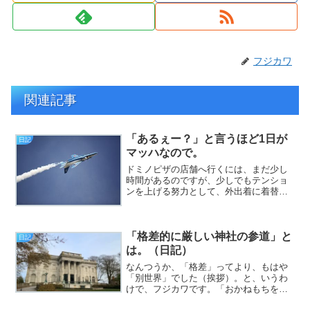
フジカワ
関連記事
「あるぇー？」と言うほど1日が
日記
マッハなので。
ドミノピザの店舗へ行くには、まだ少し
時間があるのですが、少しでもテンショ
ンを上げる努力として、外出着に着替え
ました（挨拶）。と、いうわけで、フジ
カワです。先日、近所のキリン堂へ行っ
た折に、年明けから使える15％オフクー
「格差的に厳しい神社の参道」と
ポンを貰ったのですが、...
日記
は。（日記）
なんつうか、「格差」ってより、もはや
「別世界」でした（挨拶）。と、いうわ
けで、フジカワです。「おかねもちをね
たんでも、なんにもならないんだよ？」