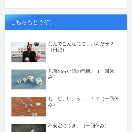
こちらもどうぞ。
なんでこんなに忙しいんだぜ？
（日記）
凡百の占い師の危機。（一回休
み）
ね、む、い、ッ……！？（一回休
み）
不安定につき。（一回休み）