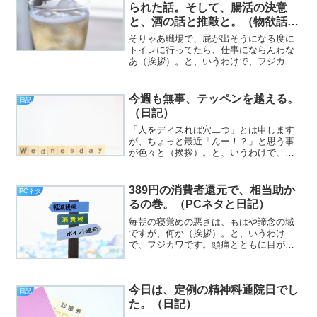
られた話。そして、腸活の決意
と、酒の話と推敲と。（物欲話と
日記）
そりゃあ職場で、屁が出そうになる度に
トイレに行ってたら、仕事にならんわな
あ（挨拶）。と、いうわけで、フジカワ
です。新しくAmazonから届いた方のゲル
クッション座布団が、やっぱりニトリの
ものと比べて（体重の吸収加減という側
今週も無事、テッペンを越える。
日記
面で）しっかりして...
（日記）
「人をディスれば穴二つ」とは申します
が、ちょっと最近「んー！？」と思う事
が色々と（挨拶）。と、いうわけで、フ
ジカワです。「暇つぶしに忙しい」とい
うような人間にゃあなりたかねえなあ、
と、ふいに脈絡なく思ったりする水曜
389円の消費者還元で、相当助か
PCネタ
日、皆様いかがお過ごしでし...
るの巻。（PCネタと日記）
毎朝の寝覚めの悪さは、もはや諦念の域
ですが、何か（挨拶）。と、いうわけ
で、フジカワです。頭痛とともに目が覚
めるという、毎度ながらの素敵にファッ
キンな火曜日、皆様いかがお過ごしでし
ょうか。砕けろ人類（いつもの）。さ
今日は、定例の精神科通院日でし
て。ThinkCentre ...
日記
た。（日記）