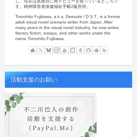
し、現在は真面目に再デビューを狙っているところで
す。精神障害者保健福祉手帳2級所持。
Tomohito Fujikawa, a.k.a. Deesute / D.S.T., is a former
adult visual novel scenario writer from Japan. After
many years in the visual novel industry, he now writes
literary fiction, essays, and other works under the
name Tomohito Fujikawa.
活動支援のお願い