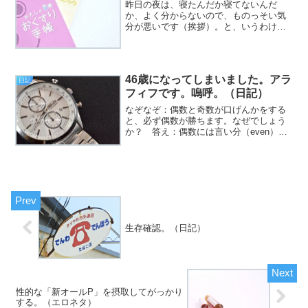
昨日の夜は、寝たんだか寝てないんだ
か、よく分からないので、ものっそい気
分が悪いです（挨拶）。と、いうわけ
で、フジカワです。予定は狂うためにあ
るんだなあ、ということを、いろんな場
面で痛感する今日この頃、皆様いかがお
過ごしでしょうか。さて。今日...
46歳になってしまいました。アラ
日記
フィフです。嗚呼。（日記）
なぞなぞ：偶数と奇数が口げんかをする
と、必ず偶数が勝ちます。なぜでしょう
か？ 答え：偶数には言い分（even）が
あるから。奇数は英語で“odd”です（挨
拶）。と、いうわけで、フジカワです。
あまりよろしくない類の夢を見て、やっ
ぱり寝覚めがよろ...
生存確認。（日記）
性的な「新オールP」を摂取してがっかり
する。（エロネタ）