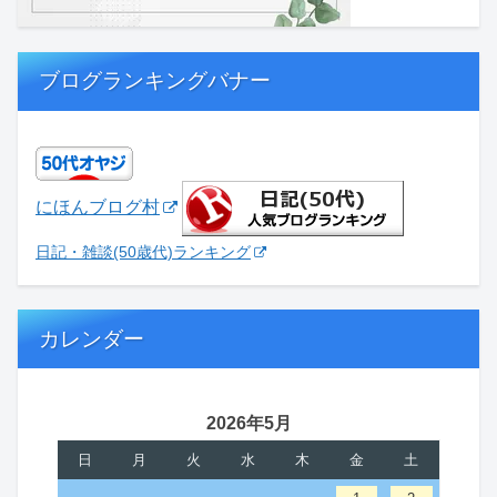
ブログランキングバナー
にほんブログ村
日記・雑談(50歳代)ランキング
カレンダー
2026年5月
日
月
火
水
木
金
土