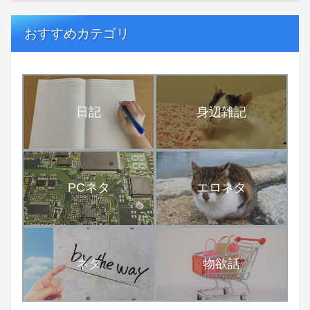
おすすめカテゴリ
日記
身辺雑記
PCネタ
エロネタ
ネタ
物欲話