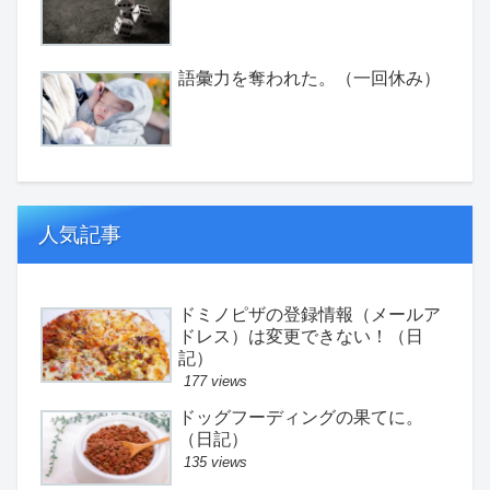
語彙力を奪われた。（一回休み）
人気記事
ドミノピザの登録情報（メールア
ドレス）は変更できない！（日
記）
177 views
ドッグフーディングの果てに。
（日記）
135 views