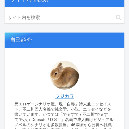
自己紹介
フジカワ
元エロゲーシナリオ屋、現「自称」詩人兼エッセイス
ト。不二川巴人名義で純文学、小説、エッセイなどを
書いています。かつては「でぇすて / 不二川“でぇす
て”巴人 / Deesute / D.S.T.」名義で成人向けビジュアル
ノベルのシナリオを多数担当。46歳頃から公募へ挑戦