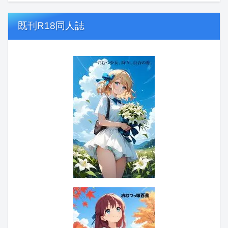
既刊R18同人誌