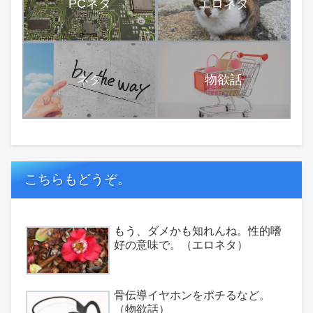
PCネタ
エロネタ
ネタ
物欲話
こちらもどうぞ。
もう、ダメかも知れんね。性的嗜
好の意味で。（エロネタ）
骨伝導イヤホンをポチるなど。
（物欲話）