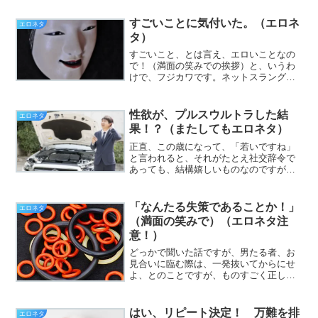
士の資格を取ろうかと電波を受信しまし
た（挨拶）。と、いうわけで、フジカワ
すごいことに気付いた。（エロネ
エロネタ
です。各カードの今月の請求...
タ）
すごいこと、とは言え、エロいことなの
で！（満面の笑みでの挨拶）と、いうわ
けで、フジカワです。ネットスラング的
に、驚いたときに「ﾌｧｯ!?」というのは定
番ですが。じゃあ、活用（？）させたな
ら、「ﾌｧｯ!? ﾌｨｯ!? ﾌｭｯ!? ﾌｪｯ!?」...
性欲が、プルスウルトラした結
エロネタ
果！？（またしてもエロネタ）
正直、この歳になって、「若いですね」
と言われると、それがたとえ社交辞令で
あっても、結構嬉しいものなのですが。
さすがに、ちょっとおかしくね？ と思
わざるを得ません（挨拶）。と、いうわ
けで、フジカワです。植物とかもそうで
「なんたる失策であることか！」
エロネタ
すが、肥料のやり過ぎは、...
（満面の笑みで）（エロネタ注
意！）
どっかで聞いた話ですが、男たる者、お
見合いに臨む際は、一発抜いてからにせ
よ、とのことですが、ものすごく正しい
と思います（挨拶）。と、いうわけで、
フジカワです。割と久々のエロネタで
す。アーユーレディ？夕方に、『全自動
はい、リピート決定！ 万難を排
エロネタ