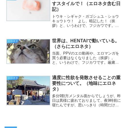
搾精機とかないかなあ！』な...
すスタイルで！（エロネタ含む日
記）
トウキ・シギャク・ガゴシュユ・ショウ
キョウトウ！ よし、暗記した！（挨
拶）と、いうわけで、フジカワです。酒
を飲みたい気分だったので、冷蔵庫を漁
ったんですが、アサヒスーパドライしか
なかったので、仕方なく妥協した（僕は
世界は、HENTAIで動いている。
エロネタ
基本的に、スーパードライが...
（さらにエロネタ）
当面、PPVのエロ動画や、エロマンガを
買う必要はなくなりました（挨拶）。
と、いうわけで、フジカワです。厳粛で
あるべき（と、個人的には思う）お伊勢
参りを前に、こんな汚れた気持ちでいい
のか？ と、自問自答せざるを得ない月
適度に性欲を発散させることの重
エロネタ
曜日、皆様いかがお過ごし...
要性について。（地味にエロネ
タ）
多分9割方メンタル面からでしょうが、昨
日は異様に疲れておりまして、夜9時前に
寝たんですが、思いっきり（時間だけ
は）長く寝たものの、全然リセット出来
ないという不条理（挨拶）。と、いうわ
けで、フジカワです。夢の中に、サムス
ピのナコルル（羅刹Ve...