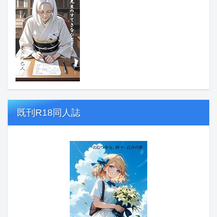
既刊R18同人誌