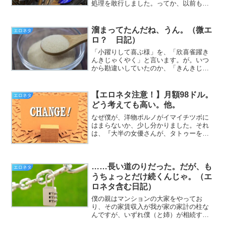
処理を敢行しました。ってか、以前も
noteの方で触れましたが、Stable
Diffusionのローカル環境においては、い
かなる検閲も働かないので。まずもって
溜まってたんだね、うん。（微エ
エロネタ
一般的に「...
ロ？ 日記）
「小躍りして喜ぶ様」を、「欣喜雀躍き
んきじゃくやく」と言います。が。いつ
から勘違いしていたのか、「きんきじょ
うやく」と記憶しており、入力しても変
換されないので、「は？」と思いました
（挨拶）。と、いうわけで、フジカワで
【エロネタ注意！】月額98ドル。
エロネタ
す。先週の木曜日の旅行で...
どう考えても高い。他。
なぜ僕が、洋物ポルノがイマイチツボに
はまらないか、少し分かりました。それ
は、『大半の女優さんが、タトゥーを入
れているから』です。僕はタトゥーその
ものを否定はしませんが、個人的にすご
く苦手なんですよ。特にそれが女性だと
（挨拶）。と、いうわけで...
……長い道のりだった。だが、も
エロネタ
うちょっとだけ続くんじゃ。（エ
ロネタ含む日記）
僕の親はマンションの大家をやってお
り、その家賃収入が我が家の家計の柱な
んですが、いずれ僕（と姉）が相続する
ことになっているので、思いきって宅建