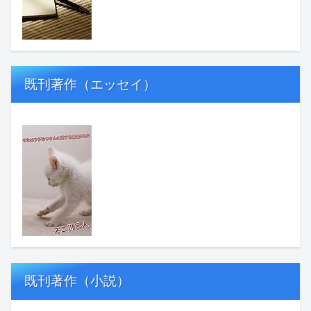
既刊著作（エッセイ）
既刊著作（小説）