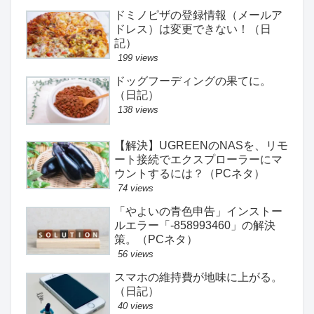
ドミノピザの登録情報（メールア
ドレス）は変更できない！（日
記）
199 views
ドッグフーディングの果てに。
（日記）
138 views
【解決】UGREENのNASを、リモ
ート接続でエクスプローラーにマ
ウントするには？（PCネタ）
74 views
「やよいの青色申告」インストー
ルエラー「-858993460」の解決
策。（PCネタ）
56 views
スマホの維持費が地味に上がる。
（日記）
40 views