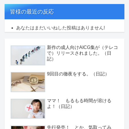
皆様の最近の反応
あなたはまだいいねした投稿はありません!
新作の成人向けAICG集が（テレコ
で）リリースされました。（日
記）
9回目の徹夜をする。（日記）
ママ！ もるもる時間が溶ける
よ！（日記）
先行発売！ とか、気取ってみ