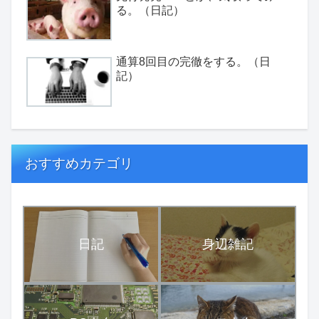
る。（日記）
通算8回目の完徹をする。（日
記）
おすすめカテゴリ
日記
身辺雑記