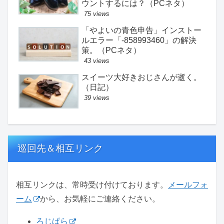
ウントするには？（PCネタ）
75 views
「やよいの青色申告」インストー
ルエラー「-858993460」の解決
策。（PCネタ）
43 views
スイーツ大好きおじさんが逝く。
（日記）
39 views
巡回先＆相互リンク
相互リンクは、常時受け付けております。
メールフォ
ーム
から、お気軽にご連絡ください。
ろじぱら