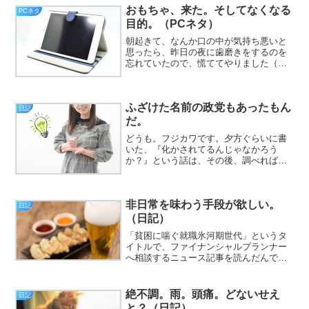
に、新しいアイデアをひねくりこかすこ
おもちゃ、来た。そしてなくなる
PCネタ
とで平穏を保とうと試みる夜の...
目的。（PCネタ）
朝起きて、なんか口の中が気持ち悪いと
思ったら、昨日の夜に歯磨きをするのを
忘れていたので、慌ててやりました（挨
拶）。と、いうわけで、フジカワです。
面白いことをやってるうちは、食欲は二
の次になるというガジェヲタぶりを遺憾
ふざけた名前の政党もあったもん
なく発揮する月曜日、皆様...
日記
だ。
どうも。フジカワです。夕方ぐらいに書
いた、『化かされてるんじゃなかろう
か？』という話は、その後、調べれば調
べるほど、ぬか喜びで終わる可能性が、9
割近くになってきました。まあまあ、ち
ょっとしたドッキリに引っかかったと思
非日常を味わう手段が欲しい。
えば、全部は笑って許せま...
日記
（日記）
「貧困に喘ぐ就職氷河期世代」というタ
イトルで、ファイナンシャルプランナー
へ相談するニュース記事を読んだんです
が、「買い物は全部コンビニで」、「週
末はプチ贅沢を」、「高額な情報商材に
飛びつく」、「その支払いがリボ払い
絶不調。雨。頭痛。どないせえ
日記
で、首が回らない」、トドメ...
と？（日記）