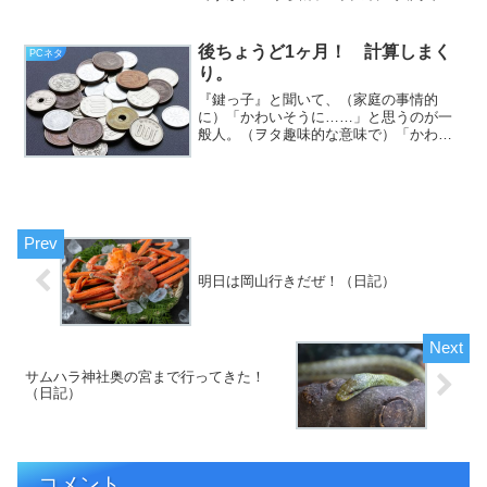
ることを差し引いても、今のご時世そん
な考え方は、時代遅れを通り越して、滑
稽だと思うんですが、どうか（挨拶）。
後ちょうど1ヶ月！ 計算しまく
PCネタ
と、いうわけで、フジカワ...
り。
『鍵っ子』と聞いて、（家庭の事情的
に）「かわいそうに……」と思うのが一
般人。（ヲタ趣味的な意味で）「かわい
そうに……」と思うのが僕です（挨
拶）。と、いうわけで、フジカワです。
阪急塚口で散髪を終えて、その後、阪急
伊丹までバスで行って、IC乗車...
明日は岡山行きだぜ！（日記）
サムハラ神社奥の宮まで行ってきた！
（日記）
コメント