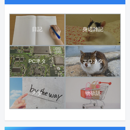
日記
身辺雑記
PCネタ
エロネタ
ネタ
物欲話