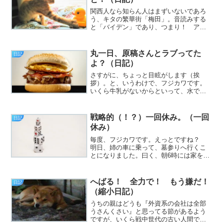
関西人なら知らん人はまずいないであろ
う、キタの繁華街「梅田」。音読みする
と「バイデン」であり、つまり！ アメ
リカのバイデン新大統領は関西人だった
んだよ！ Ω ΩΩ< な、なんだってー!!
（挨拶）と、いうわけで、フジカワで
丸一日、原稿さんとラブってた
日記
す。大変気分がダーク...
よ？（日記）
さすがに、ちょっと目眩がします（挨
拶）。と、いうわけで、フジカワです。
いくら牛乳がないからといって、水でプ
ロテインを作るとクッソまずいことが分
かった土曜日、皆様いかがお過ごしでし
ょうか。今日のエントリは、「ほぼ一日
戦略的（！？）一回休み。（一回
日記
中、原稿！ 駄犬！！」とか...
休み）
毎度、フジカワです。えっとですね？
明日、姉の車に乗って、墓参りへ行くこ
とになりました。曰く、朝6時には家を出
る、とのこと。いやまあ、（うちの区画
に近い）霊園の駐車場が非常に狭いです
から。ワカると言えばワカるのですが、
へばる！ 全力で！ もう嫌だ！
日記
そうなってくると、僕は...
（縮小日記）
うちの親はどうも『外資系の会社は全部
うさんくさい』と思ってる節があるよう
ですが、いくら戦中世代の古い人間であ