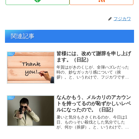
フジカワ
関連記事
皆様には、改めて謝辞を申し上げ
日記
ます。（日記）
年賀はがきのくじが、全弾ハズレだった
時の、妙なガッカリ感について（挨
拶）。と、いうわけで、フジカワです。
昼間の更新後、寝室で静養しようと思っ
ていたのですが、あたかも、お気に入り
のおもちゃで遊ぶ犬のように、テンショ
なんかもう、メルカリのアカウン
ンがあさって方向にアッパーで...
日記
トを持ってるのが恥ずかしいレベ
ルになったので。（日記）
暑いと気分もささくれるのか、今日は1
日、ものっそい殺伐とした気分でした
が、何か（挨拶）。と、いうわけで、フ
ジカワです。イライラするならそれで、
今書いてる懸賞小説とはまるっきり別