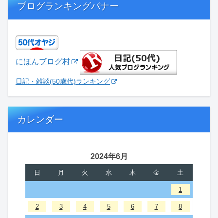
ブログランキングバナー
にほんブログ村
日記・雑談(50歳代)ランキング
カレンダー
2024年6月
日
月
火
水
木
金
土
1
2
3
4
5
6
7
8