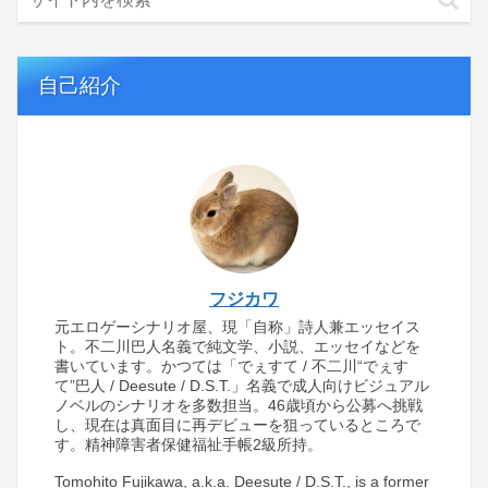
自己紹介
フジカワ
元エロゲーシナリオ屋、現「自称」詩人兼エッセイス
ト。不二川巴人名義で純文学、小説、エッセイなどを
書いています。かつては「でぇすて / 不二川“でぇす
て”巴人 / Deesute / D.S.T.」名義で成人向けビジュアル
ノベルのシナリオを多数担当。46歳頃から公募へ挑戦
し、現在は真面目に再デビューを狙っているところで
す。精神障害者保健福祉手帳2級所持。
Tomohito Fujikawa, a.k.a. Deesute / D.S.T., is a former