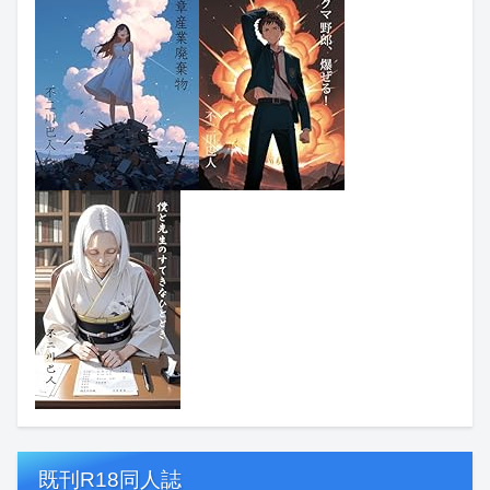
既刊R18同人誌