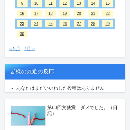
9
10
11
12
13
14
15
16
17
18
19
20
21
22
23
24
25
26
27
28
29
30
« 5月
7月 »
皆様の最近の反応
あなたはまだいいねした投稿はありません!
第63回文藝賞、ダメでした。（日
記）