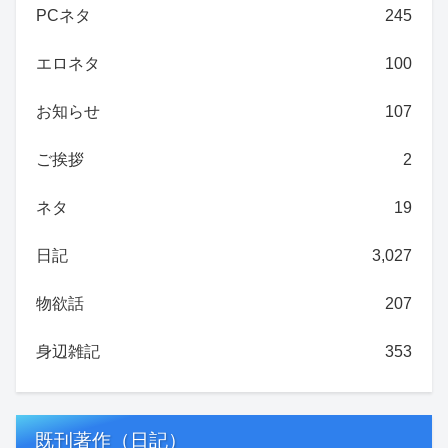
PCネタ
245
エロネタ
100
お知らせ
107
ご挨拶
2
ネタ
19
日記
3,027
物欲話
207
身辺雑記
353
既刊著作（日記）