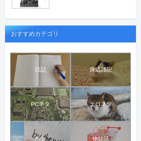
おすすめカテゴリ
日記
身辺雑記
PCネタ
エロネタ
ネタ
物欲話