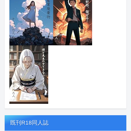
既刊R18同人誌