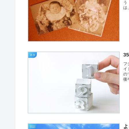
う
は
3
ネタ
フ
イ
の
後
よ
日記