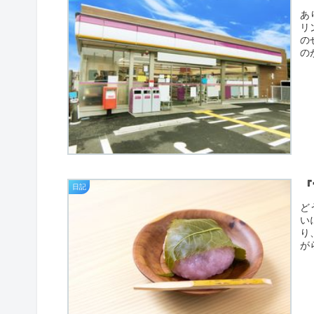
あ
リ
の
の
『
日記
ど
い
り
が