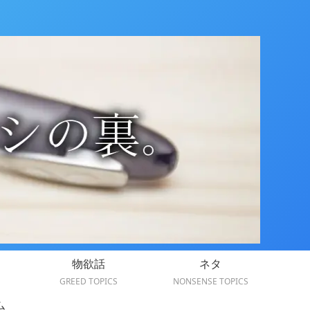
物欲話
ネタ
GREED TOPICS
NONSENSE TOPICS
ム