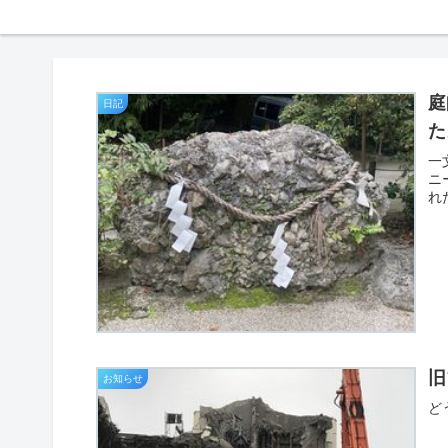
庭
日記
た
一
ニ
れ
旧
お知らせ
ど