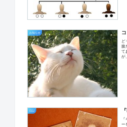
コ
お知らせ
ど
腹
て
が
『
日記
『
ー