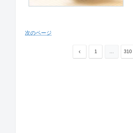
次のページ
前
1
…
310
へ