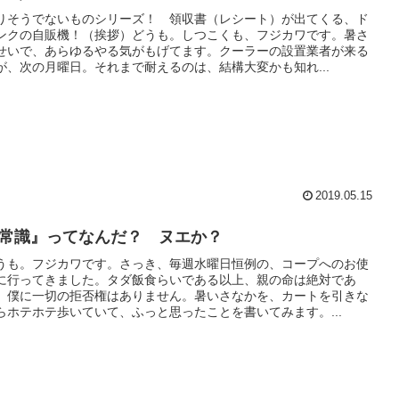
りそうでないものシリーズ！ 領収書（レシート）が出てくる、ド
ンクの自販機！（挨拶）どうも。しつこくも、フジカワです。暑さ
せいで、あらゆるやる気がもげてます。クーラーの設置業者が来る
が、次の月曜日。それまで耐えるのは、結構大変かも知れ...
2019.05.15
常識』ってなんだ？ ヌエか？
うも。フジカワです。さっき、毎週水曜日恒例の、コープへのお使
に行ってきました。タダ飯食らいである以上、親の命は絶対であ
、僕に一切の拒否権はありません。暑いさなかを、カートを引きな
らホテホテ歩いていて、ふっと思ったことを書いてみます。...