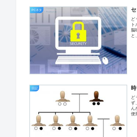
セ
PCネタ
ど
ト
脳
と
時
日記
ど
ず
ん
便