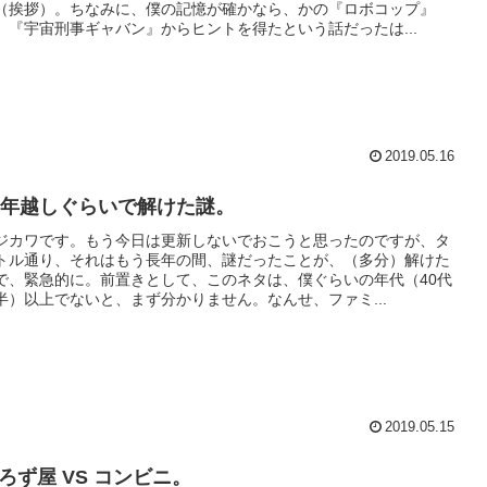
（挨拶）。ちなみに、僕の記憶が確かなら、かの『ロボコップ』
、『宇宙刑事ギャバン』からヒントを得たという話だったは...
2019.05.16
5年越しぐらいで解けた謎。
ジカワです。もう今日は更新しないでおこうと思ったのですが、タ
トル通り、それはもう長年の間、謎だったことが、（多分）解けた
で、緊急的に。前置きとして、このネタは、僕ぐらいの年代（40代
半）以上でないと、まず分かりません。なんせ、ファミ...
2019.05.15
ろず屋 VS コンビニ。