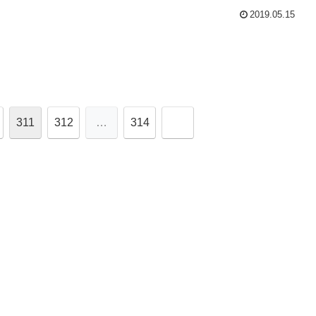
2019.05.15
次
311
312
…
314
へ