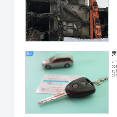
実
日記
ど
の
だ
け