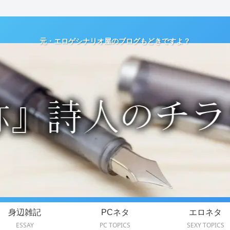
元・エロゲシナリオ屋のブログもどきですよ？
身辺雑記
PCネタ
エロネタ
ESSAY
PC TOPICS
SEXY TOPICS