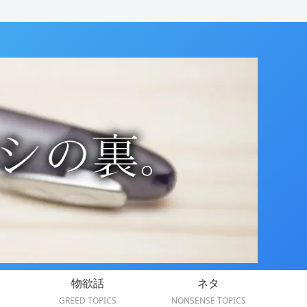
物欲話
ネタ
GREED TOPICS
NONSENSE TOPICS