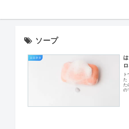
ソープ
は
エロネタ
ロ
ト
た
た
の