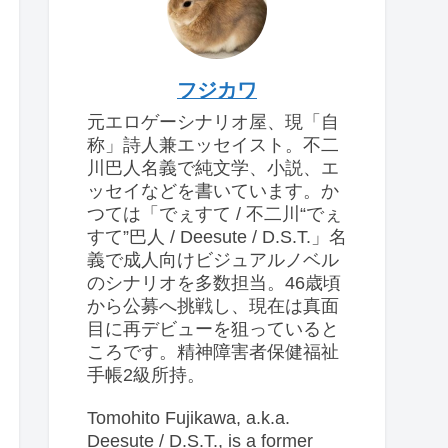
フジカワ
元エロゲーシナリオ屋、現「自
称」詩人兼エッセイスト。不二
川巴人名義で純文学、小説、エ
ッセイなどを書いています。か
つては「でぇすて / 不二川“でぇ
すて”巴人 / Deesute / D.S.T.」名
義で成人向けビジュアルノベル
のシナリオを多数担当。46歳頃
から公募へ挑戦し、現在は真面
目に再デビューを狙っていると
ころです。精神障害者保健福祉
手帳2級所持。
Tomohito Fujikawa, a.k.a.
Deesute / D.S.T., is a former