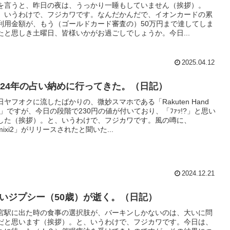
を言うと、昨日の夜は、うっかり一睡もしていません（挨拶）。
、いうわけで、フジカワです。なんだかんだで、イオンカードの累
利用金額が、もう（ゴールドカード審査の）50万円まで達してしま
たと思しき土曜日、皆様いかがお過ごしでしょうか。今日...
2025.04.12
024年の占い納めに行ってきた。（日記）
日ヤフオクに流したばかりの、微妙スマホである「Rakuten Hand
G」ですが、今日の段階で230円の値が付いており、「ﾌｧｯ!?」と思い
した（挨拶）。と、いうわけで、フジカワです。風の噂に、
mixi2」がリリースされたと聞いた...
2024.12.21
いジプシー（50歳）が逝く。（日記）
宮駅に出た時の食事の選択肢が、バーキンしかないのは、大いに問
だと思います（挨拶）。と、いうわけで、フジカワです。今日は、