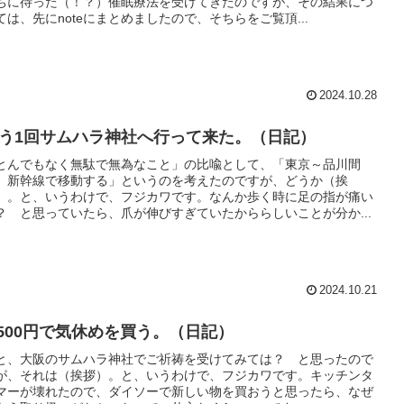
ちに待った（！？）催眠療法を受けてきたのですが、その結果につ
ては、先にnoteにまとめましたので、そちらをご覧頂...
2024.10.28
う1回サムハラ神社へ行って来た。（日記）
とんでもなく無駄で無為なこと」の比喩として、「東京～品川間
、新幹線で移動する」というのを考えたのですが、どうか（挨
）。と、いうわけで、フジカワです。なんか歩く時に足の指が痛い
？ と思っていたら、爪が伸びすぎていたかららしいことが分か...
2024.10.21
,500円で気休めを買う。（日記）
と、大阪のサムハラ神社でご祈祷を受けてみては？ と思ったので
が、それは（挨拶）。と、いうわけで、フジカワです。キッチンタ
マーが壊れたので、ダイソーで新しい物を買おうと思ったら、なぜ