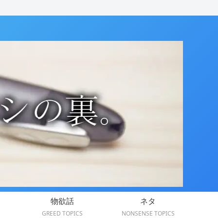
物欲話
ネタ
GREED TOPICS
NONSENSE TOPICS