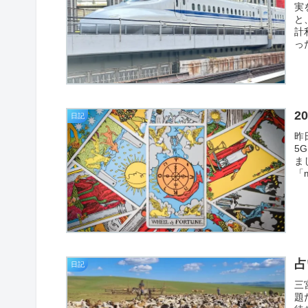
実
と
計
っ
2
日記
昨
5
ま
「
占
日記
三
題