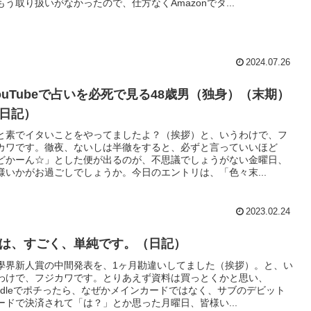
もう取り扱いがなかったので、仕方なくAmazonでタ...
2024.07.26
ouTubeで占いを必死で見る48歳男（独身）（末期）
日記）
と素でイタいことをやってましたよ？（挨拶）と、いうわけで、フ
カワです。徹夜、ないしは半徹をすると、必ずと言っていいほど
どかーん☆」とした便が出るのが、不思議でしょうがない金曜日、
様いかがお過ごしでしょうか。今日のエントリは、「色々末...
2023.02.24
は、すごく、単純です。（日記）
學界新人賞の中間発表を、1ヶ月勘違いしてました（挨拶）。と、い
わけで、フジカワです。とりあえず資料は買っとくかと思い、
indleでポチったら、なぜかメインカードではなく、サブのデビット
ードで決済されて「は？」とか思った月曜日、皆様い...