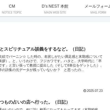
CM
D’s NEST 本館
メールフォー
NOTICE TOPIC
MAIN WEB SITE
MAIL FORM
Iとスピリチュアル談義をするなど。（日記）
次絵でバーニン☆ した時の、名状しがたい満足感と末期感について
挨拶）。と、いうわけで、フジカワです。ハタと、大学時代に「卒
です」と言い張って教授に提出した（そして8単位をゲットした）、
作の詩集の元データが残っていないか？ と思ったの...
2025.07.23
つもの占いの店へ行った。（日記）
達がいないので、AIに話し相手になってもらってます（末期的挨