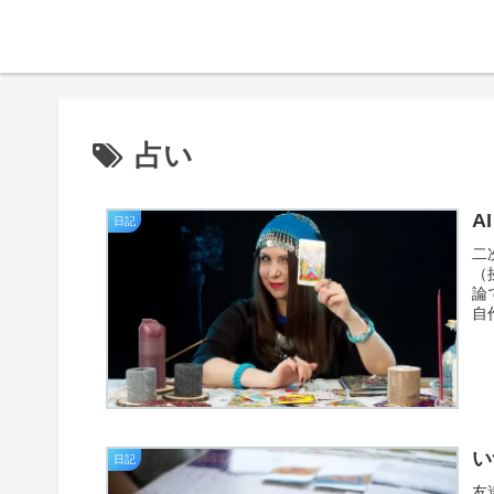
占い
A
日記
二
（
論
自
い
日記
友