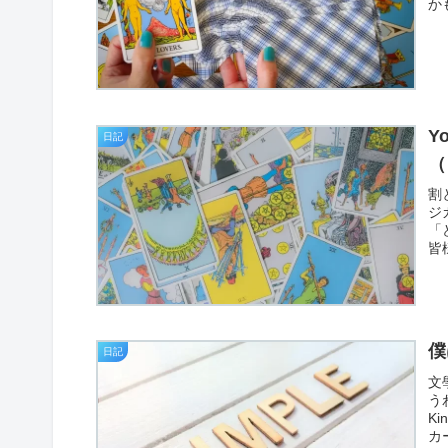
か
Y
日記
（
割
ジ
「
皆
僕
日記
文
う
K
カ