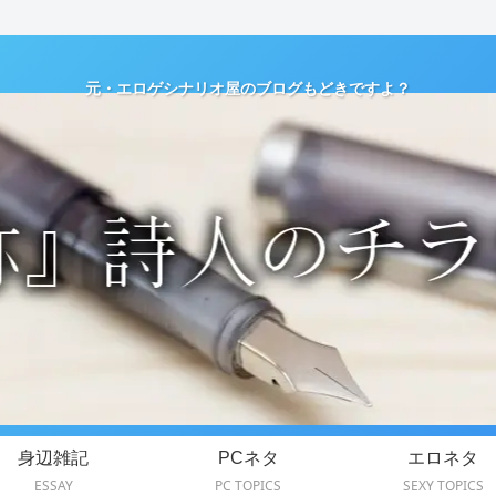
元・エロゲシナリオ屋のブログもどきですよ？
身辺雑記
PCネタ
エロネタ
ESSAY
PC TOPICS
SEXY TOPICS