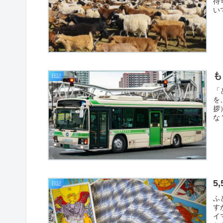
待
い
も
日記
「
を
拶
な
5
日記
ふ
す
イ