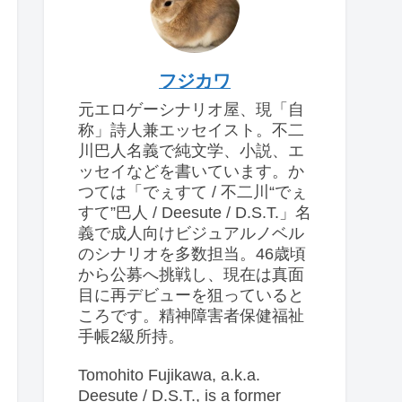
フジカワ
元エロゲーシナリオ屋、現「自
称」詩人兼エッセイスト。不二
川巴人名義で純文学、小説、エ
ッセイなどを書いています。か
つては「でぇすて / 不二川“でぇ
すて”巴人 / Deesute / D.S.T.」名
義で成人向けビジュアルノベル
のシナリオを多数担当。46歳頃
から公募へ挑戦し、現在は真面
目に再デビューを狙っていると
ころです。精神障害者保健福祉
手帳2級所持。
Tomohito Fujikawa, a.k.a.
Deesute / D.S.T., is a former