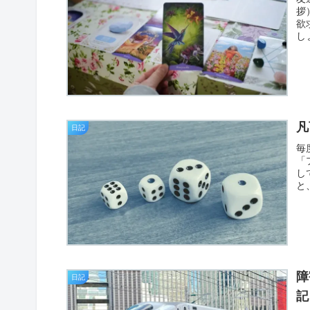
拶
欲
し
凡
日記
毎
「
し
と
障
日記
記