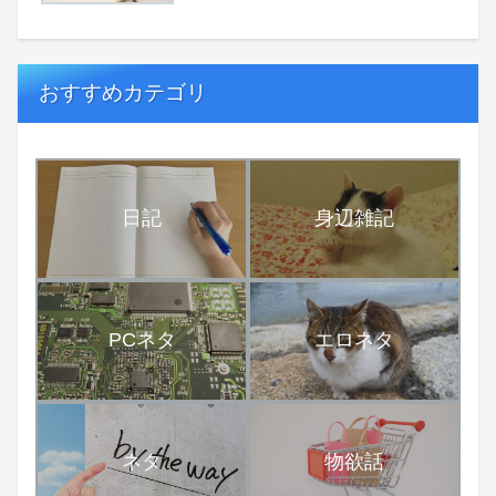
おすすめカテゴリ
日記
身辺雑記
PCネタ
エロネタ
ネタ
物欲話