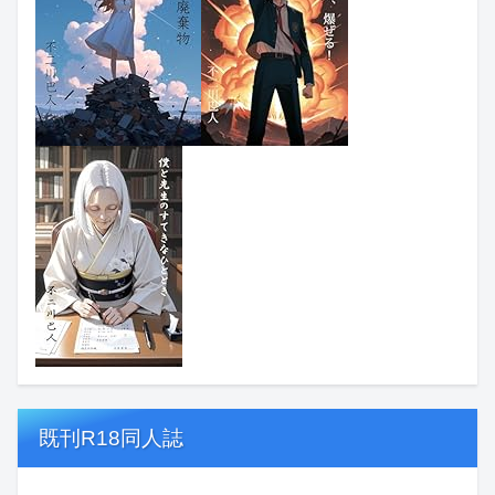
既刊R18同人誌