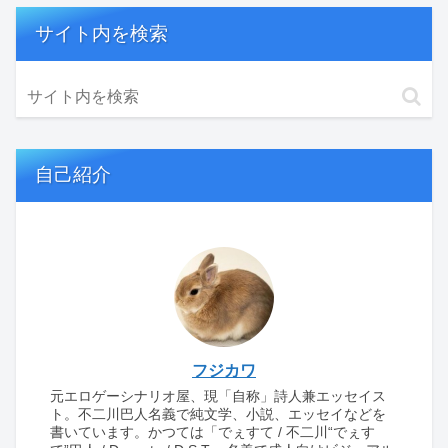
サイト内を検索
自己紹介
フジカワ
元エロゲーシナリオ屋、現「自称」詩人兼エッセイス
ト。不二川巴人名義で純文学、小説、エッセイなどを
書いています。かつては「でぇすて / 不二川“でぇす