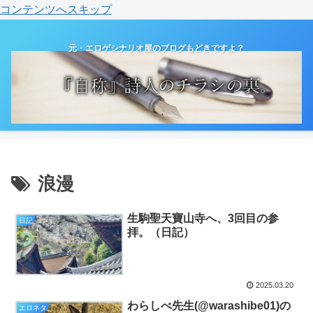
コンテンツへスキップ
元・エロゲシナリオ屋のブログもどきですよ？
浪漫
生駒聖天寶山寺へ、3回目の参
日記
拝。（日記）
2025.03.20
わらしべ先生(@warashibe01)の
エロネタ