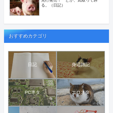
先行発売！ とか、気取ってみ
る。（日記）
おすすめカテゴリ
日記
身辺雑記
PCネタ
エロネタ