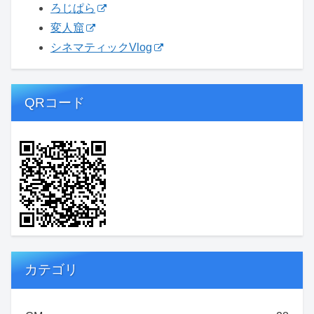
ろじぱら
変人窟
シネマティックVlog
QRコード
カテゴリ