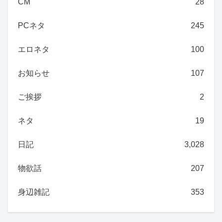
CM
28
PCネタ
245
エロネタ
100
お知らせ
107
ご挨拶
2
ネタ
19
日記
3,028
物欲話
207
身辺雑記
353