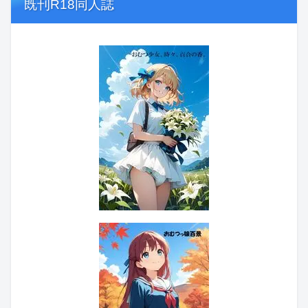
既刊R18同人誌