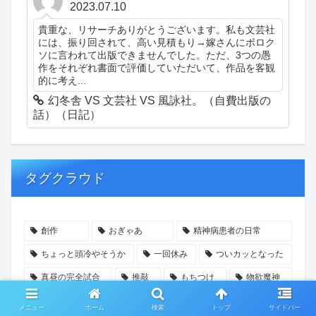
2023.07.10
貴重な、リサーチありがとうございます。私も文芸社
には、振り回されて、高い見積もり→嫁さんにボロク
ソに言われて出版できませんでした。ただ、3つの愚
作をそれぞれ書面で評価していただいて、作品を客観
的に考え...
幻冬舎 VS 文芸社 VS 風詠社。（自費出版の
話）（日記）
タグクラウド
創作
おぎゃあ
精神病患者の日常
ちょっと頭冷やそうか
一回休み
ついカッとなった
真昼の完全試合
推敲
もちつけ
物欲魔神
就労継続支援施設
パトラッシュの一個師団
メニュー
ホーム
検索
トップ
サイドバー