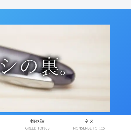
物欲話
ネタ
GREED TOPICS
NONSENSE TOPICS