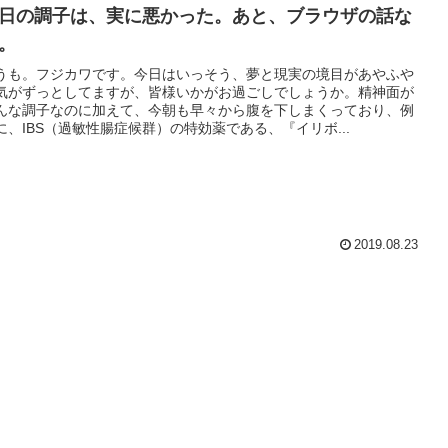
日の調子は、実に悪かった。あと、ブラウザの話な
。
うも。フジカワです。今日はいっそう、夢と現実の境目があやふや
気がずっとしてますが、皆様いかがお過ごしでしょうか。精神面が
んな調子なのに加えて、今朝も早々から腹を下しまくっており、例
に、IBS（過敏性腸症候群）の特効薬である、『イリボ...
2019.08.23