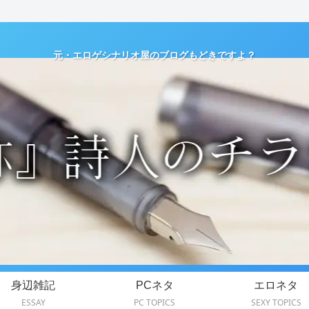
元・エロゲシナリオ屋のブログもどきですよ？
身辺雑記
PCネタ
エロネタ
ESSAY
PC TOPICS
SEXY TOPICS