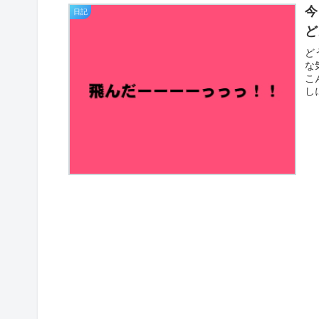
今
日記
ど
ど
な
こ
し