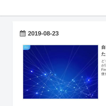
2019-08-23
自
日記
た
ど
が
F
便