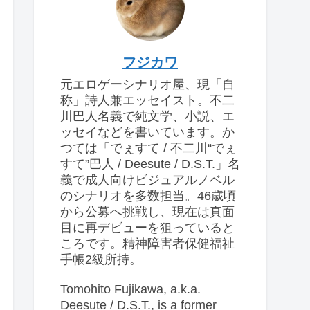
フジカワ
元エロゲーシナリオ屋、現「自
称」詩人兼エッセイスト。不二
川巴人名義で純文学、小説、エ
ッセイなどを書いています。か
つては「でぇすて / 不二川“でぇ
すて”巴人 / Deesute / D.S.T.」名
義で成人向けビジュアルノベル
のシナリオを多数担当。46歳頃
から公募へ挑戦し、現在は真面
目に再デビューを狙っていると
ころです。精神障害者保健福祉
手帳2級所持。
Tomohito Fujikawa, a.k.a.
Deesute / D.S.T., is a former