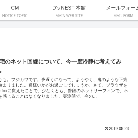
CM
D’s NEST 本館
メールフォー
NOTICE TOPIC
MAIN WEB SITE
MAIL FORM
宅のネット回線について、今一度冷静に考えてみ
。
うも。フジカワです。夜遅くになって、ようやく、鬼のような下痢
治まりました。皆様いかがお過ごしでしょうか。さて。ブラウザを
irefoxに変えたことで、少なくとも、普段のネットサーフィンで、不
を感じることはなくなりました。実測値で、今の...
2019.08.23