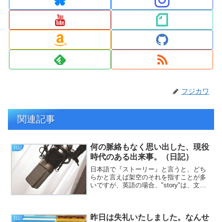
フジカワ
関連記事
何の脈絡もなく思い出した、現役
日記
時代のある出来事。（日記）
日本語で『ストーリー』と言うと、どち
らかと言えば架空のそれを指すことが多
いですが、英語の場合、"story"は、文字
通り『話』で、「話が違う！」と相手に
文句を言う場合でも、"Story is
different!"になるのが、いかに正しくと...
昨日は失礼いたしました。なんせ
日記