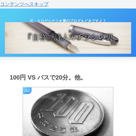
コンテンツへスキップ
元・エロゲシナリオ屋のブログもどきですよ？
100円 VS バスで20分。他。
日記