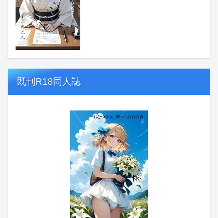
既刊R18同人誌