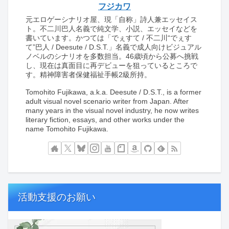
フジカワ
元エロゲーシナリオ屋、現「自称」詩人兼エッセイス
ト。不二川巴人名義で純文学、小説、エッセイなどを
書いています。かつては「でぇすて / 不二川“でぇす
て”巴人 / Deesute / D.S.T.」名義で成人向けビジュアル
ノベルのシナリオを多数担当。46歳頃から公募へ挑戦
し、現在は真面目に再デビューを狙っているところで
す。精神障害者保健福祉手帳2級所持。
Tomohito Fujikawa, a.k.a. Deesute / D.S.T., is a former
adult visual novel scenario writer from Japan. After
many years in the visual novel industry, he now writes
literary fiction, essays, and other works under the
name Tomohito Fujikawa.
活動支援のお願い