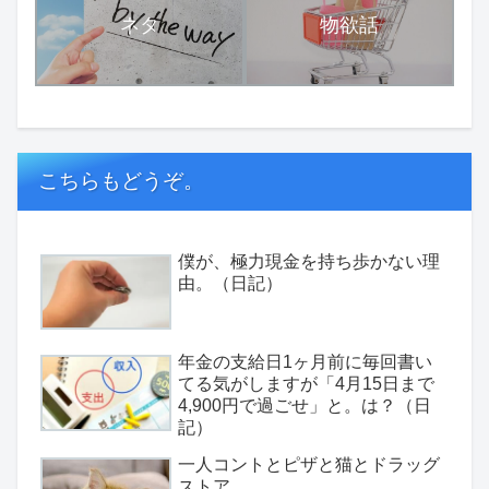
ネタ
物欲話
こちらもどうぞ。
僕が、極力現金を持ち歩かない理
由。（日記）
年金の支給日1ヶ月前に毎回書い
てる気がしますが「4月15日まで
4,900円で過ごせ」と。は？（日
記）
一人コントとピザと猫とドラッグ
ストア。