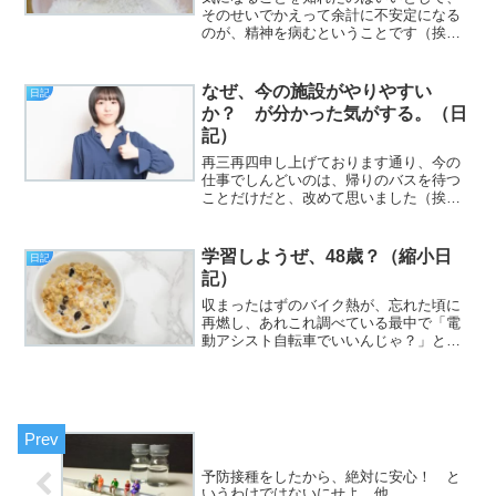
そのせいでかえって余計に不安定になる
のが、精神を病むということです（挨
拶）。と、いうわけで、フジカワです。
完璧に開き直ってパカパカ吸うシャグが
美味しい土曜日、皆様いかがお過ごしで
なぜ、今の施設がやりやすい
日記
しょうか。さて。タイトルの...
か？ が分かった気がする。（日
記）
再三再四申し上げております通り、今の
仕事でしんどいのは、帰りのバスを待つ
ことだけだと、改めて思いました（挨
拶）。と、いうわけで、フジカワです。
仕事が楽だとは言え、疲れるのには変わ
りないので、なんか最近バーニン☆ す
学習しようぜ、48歳？（縮小日
日記
る気分にもなれないのが、ち...
記）
収まったはずのバイク熱が、忘れた頃に
再燃し、あれこれ調べている最中で「電
動アシスト自転車でいいんじゃ？」と、
冷静になりました（挨拶）。と、いうわ
けで、フジカワです。朝飯を作るのが面
倒くさいので、牛乳をBUKKAKEて食う
タイプのグラノーラを...
予防接種をしたから、絶対に安心！ と
いうわけではないにせよ。他。