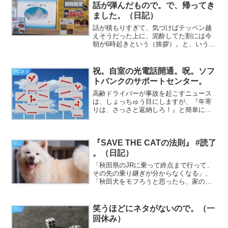
話が弾んだもので。で、帰ってき
ました。（日記）
話が積もりすぎて、気づけばテッペン越
えそうだった上に、泥酔してた割には今
朝が6時起きという（挨拶）。と、いうわ
けで、フジカワです。東横インの朝食は
全然「簡単」じゃねぇよなあ、としみじ
み思う金曜日、皆様いかがお過ごしでし
祝。自室の光電話開通。呪。ソフ
PCネタ
ょうか。その昨日の話な...
トバンクのサポートセンター。
高齢ドライバーが事故を起こすニュース
は、しょっちゅう目にしますが、『年寄
りは、さっさと返納しろ！』と簡単に言
えるのは、都会の人間だけなんだなあ、
と、障害者手帳の交付を機に、免許を返
納した僕は思います（挨拶）。と、いう
『SAVE THE CATの法則』 #読了
わけで、フジカワです。昨...
日記
。（日記）
「秋田県のJRに乗って終点まで行って、
その先の乗り継ぎが分からなくなる」、
「秋田犬をモフろうと思ったら、家の近
所で出来る事が判明する」。以上、本日
の夢のキーワードです。ご査収ください
（挨拶）。……しかし、なぜ秋田県？
笑うほどにネタがないので。（一
日記
全く縁がないところなの...
回休み）