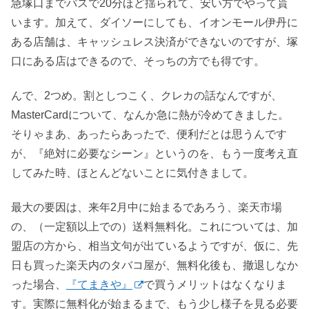
急塚口までバスで20分ほど揺られて、安い方でやって貰
います。加えて、ダイソーにしても、イオンモール伊丹に
ある店舗は、キャッシュレス決済ができないのですが、塚
口にある店はできるので、そっちの方でも得です。
んで、2つめ。割としつこく、クレカの話なんですが、
MasterCardについて、なんか急に熱が冷めてきました。
そりゃまあ、あったらあったで、便利だとは思うんです
が、『絶対に必要なシーン』というのを、もう一度考え直
してみた時、ほとんどないことに気付きまして。
最大の要因は、来年2月中に始まるであろう、楽天市場
の、（一定額以上での）送料無料化。これについては、加
盟店の方から、相当文句が出ているようですが、仮に、先
日も買った楽天内のタバコ屋が、無料化後も、撤退しなか
った場合、
『てまきや』
で買うメリットはなくなりま
す。実際に無料化が始まるまで、もう少し様子を見る必要