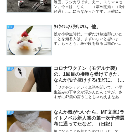
毎度、フジカワです。えー、スミマ＝セ
ン。今日は、なん……（溜め開始）（3分
経過）……にもなかったです。正確に
は、「何か建設的なことをした覚えもな
いのに、気が付いたら夜になっていた」
という。……真面目に自分が心配になり
ｳｨｳｨｼｭｱﾒﾘｸﾘｽﾏｽ。他。
日記
ます。いや、一応、Goo...
僕が小学生時代、一瞬だけ剣道部にいた
ことを知る人は、まずいないと思いま
す。もっとも、級や段を取る以前のヘッ
ポコぶりで、もっぱら、強い相手（しか
も女子）に、徹底的にボコられて、ピー
ピー泣いていたのが常でした（挨拶）。
と、いうわけで、フジカワで...
コロナワクチン（モデルナ製）
日記
の、1回目の接種を受けてきた。
なんか拍子抜けするほどに。（日
記）
「ワクチン」という単語を聞いて、小学
生並みの下ネタが浮かんだんですが、さ
すがに47歳の言うことじゃねえよなあ、
と思ったので（挨拶）。と、いうわけ
で、フジカワです。ポイ活系アプリで
（ポイントの対価として流れる）広告
なんか気がついたら、MF文庫Jラ
日記
が、どいつもこいつも「FXを...
イトノベル新人賞の第一次予備選
考に通ってたなど。（日記）
気になることを知れたのはいいとして、