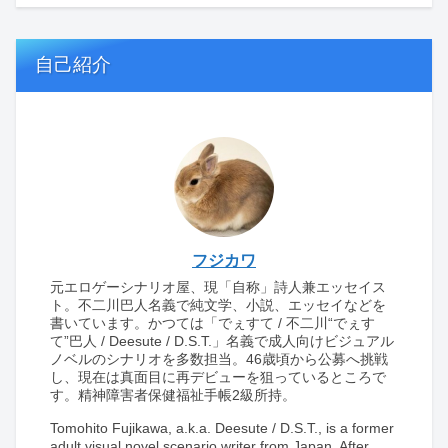
自己紹介
フジカワ
元エロゲーシナリオ屋、現「自称」詩人兼エッセイス
ト。不二川巴人名義で純文学、小説、エッセイなどを
書いています。かつては「でぇすて / 不二川“でぇす
て”巴人 / Deesute / D.S.T.」名義で成人向けビジュアル
ノベルのシナリオを多数担当。46歳頃から公募へ挑戦
し、現在は真面目に再デビューを狙っているところで
す。精神障害者保健福祉手帳2級所持。
Tomohito Fujikawa, a.k.a. Deesute / D.S.T., is a former
adult visual novel scenario writer from Japan. After