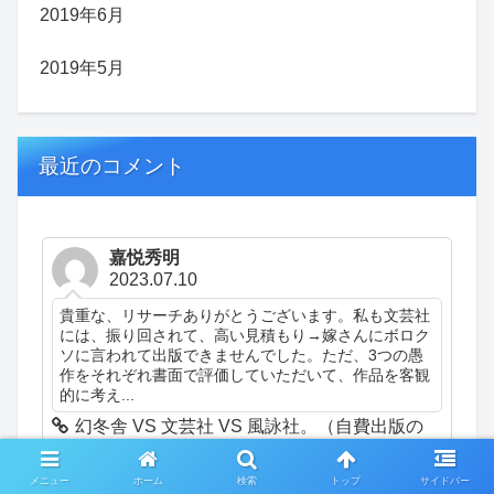
2019年6月
2019年5月
最近のコメント
嘉悦秀明
2023.07.10
貴重な、リサーチありがとうございます。私も文芸社
には、振り回されて、高い見積もり→嫁さんにボロク
ソに言われて出版できませんでした。ただ、3つの愚
作をそれぞれ書面で評価していただいて、作品を客観
的に考え...
幻冬舎 VS 文芸社 VS 風詠社。（自費出版の
話）（日記）
メニュー
ホーム
検索
トップ
サイドバー