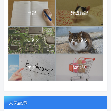
日記
身辺雑記
PCネタ
エロネタ
ネタ
物欲話
人気記事