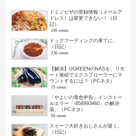
ドミノピザの登録情報（メールア
ドレス）は変更できない！（日
記）
195 views
ドッグフーディングの果てに。
（日記）
136 views
【解決】UGREENのNASを、リモ
ート接続でエクスプローラーにマ
ウントするには？（PCネタ）
75 views
「やよいの青色申告」インストー
ルエラー「-858993460」の解決
策。（PCネタ）
55 views
スイーツ大好きおじさんが逝く。
（日記）