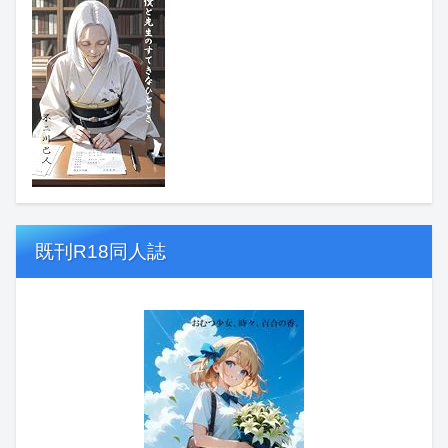
既刊R18同人誌