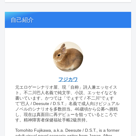
自己紹介
フジカワ
元エロゲーシナリオ屋、現「自称」詩人兼エッセイス
ト。不二川巴人名義で純文学、小説、エッセイなどを
書いています。かつては「でぇすて / 不二川“でぇす
て”巴人 / Deesute / D.S.T.」名義で成人向けビジュアル
ノベルのシナリオを多数担当。46歳頃から公募へ挑戦
し、現在は真面目に再デビューを狙っているところで
す。精神障害者保健福祉手帳2級所持。
Tomohito Fujikawa, a.k.a. Deesute / D.S.T., is a former
adult visual novel scenario writer from Japan. After