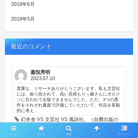
2019年6月
2019年5月
最近のコメント
嘉悦秀明
2023.07.10
貴重な、リサーチありがとうございます。私も文芸社
には、振り回されて、高い見積もり→嫁さんにボロク
ソに言われて出版できませんでした。ただ、3つの愚
作をそれぞれ書面で評価していただいて、作品を客観
的に考え...
幻冬舎 VS 文芸社 VS 風詠社。（自費出版の
話）（日記）
メニュー
ホーム
検索
トップ
サイドバー