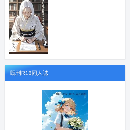
既刊R18同人誌