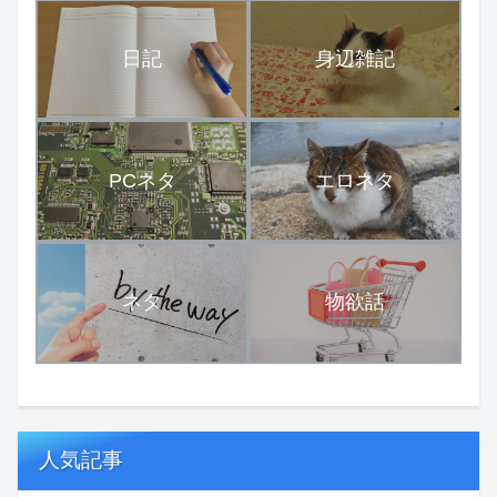
日記
身辺雑記
PCネタ
エロネタ
ネタ
物欲話
人気記事