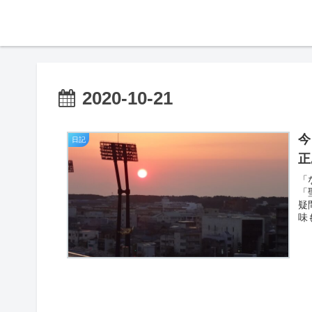
2020-10-21
今
日記
正
「
「
疑
味