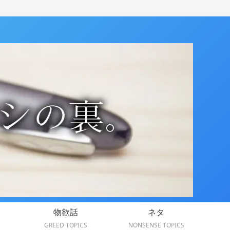
物欲話
ネタ
GREED TOPICS
NONSENSE TOPICS