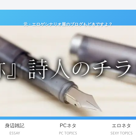
元・エロゲシナリオ屋のブログもどきですよ？
身辺雑記
PCネタ
エロネタ
ESSAY
PC TOPICS
SEXY TOPICS