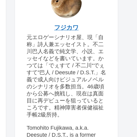
フジカワ
元エロゲーシナリオ屋、現「自
称」詩人兼エッセイスト。不二
川巴人名義で純文学、小説、エ
ッセイなどを書いています。か
つては「でぇすて / 不二川“でぇ
すて”巴人 / Deesute / D.S.T.」名
義で成人向けビジュアルノベル
のシナリオを多数担当。46歳頃
から公募へ挑戦し、現在は真面
目に再デビューを狙っていると
ころです。精神障害者保健福祉
手帳2級所持。
Tomohito Fujikawa, a.k.a.
Deesute / D.S.T., is a former