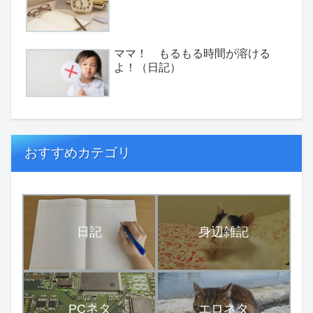
ママ！ もるもる時間が溶ける
よ！（日記）
おすすめカテゴリ
日記
身辺雑記
PCネタ
エロネタ