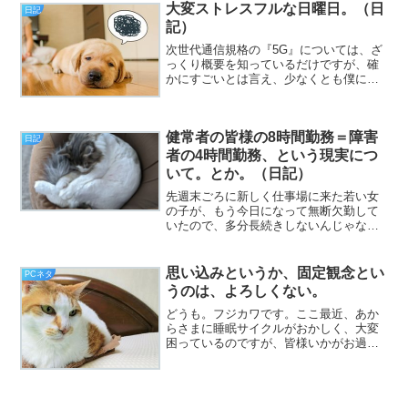
ている就労継続支援施設は、明るいです
大変ストレスフルな日曜日。（日
日記
し、清潔感もあります。その...
記）
次世代通信規格の『5G』については、ざ
っくり概要を知っているだけですが、確
かにすごいとは言え、少なくとも僕に
は、何らのメリットもないことが分かり
ました（挨拶）。と、いうわけで、フジ
カワです。毎朝の寝覚めが大変悪いの
健常者の皆様の8時間勤務＝障害
は、折に触れて書いてる通り...
日記
者の4時間勤務、という現実につ
いて。とか。（日記）
先週末ごろに新しく仕事場に来た若い女
の子が、もう今日になって無断欠勤して
いたので、多分長続きしないんじゃない
かという邪推（挨拶）。と、いうわけ
で、フジカワです。今朝は伝説と書いて
レジェンドになるレベルで寝覚めが悪
思い込みというか、固定観念とい
PCネタ
く、「仕事したくないでござる...
うのは、よろしくない。
どうも。フジカワです。ここ最近、あか
らさまに睡眠サイクルがおかしく、大変
困っているのですが、皆様いかがお過ご
しでしょうか。さて。連休も終わり、街
も今日から通常営業です。連休前、ある
いはさなかに、いくつかの問い合わせ
を、何カ所かにしたのですが...