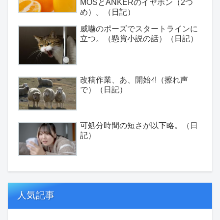
MOSとANKERのイヤホン（2つ
め）。（日記）
威嚇のポーズでスタートラインに
立つ。（懸賞小説の話）（日記）
改稿作業、あ、開始ｨ!（擦れ声
で）（日記）
可処分時間の短さが以下略。（日
記）
人気記事