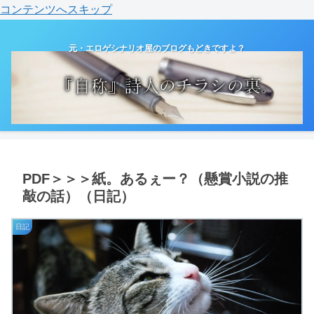
コンテンツへスキップ
元・エロゲシナリオ屋のブログもどきですよ？
PDF＞＞＞紙。あるぇー？（懸賞小説の推
敲の話）（日記）
日記