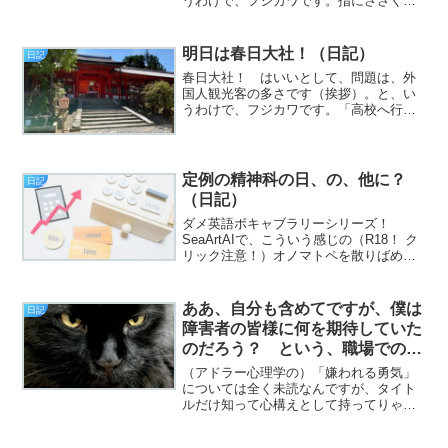
うわけで、フジカワです。指にささくれ
ができて、えいやっ！ と引っ張ったら
盛大にめくれて血がにじんだ結果、バン
ソウコウを貼らざるを得なくなった土曜
明日は春日大社！（日記）
日記
日、皆様いかがお過ごしで...
春日大社！ はいいとして、問題は、外
国人観光客の多さです（挨拶）。と、い
うわけで、フジカワです。「高校へ行か
なければならないのに、寝坊した。遅刻
の連絡をしたいが、電話番号が分からな
い」という、いろんな意味で「な
ぜ！？」という夢を見て、かつ、...
定例の精神科の日、の、他に？
日記
（日記）
ダメ英語ボキャブラリーシリーズ！
SeaArtAIで、こういう感じの（R18！ ク
リック注意！）オノマトペを散りばめた
いときは！ プロンプトに、「japanese
sound effects」って書くといいんだぞ！
（挨拶）と、いうわけで、フジ...
ああ、自分も含めてですが、僕は
日記
障害者の皆様に何を期待していた
のだろう？ という、職場での人
間関係の話。あと、ANKER有
（アドラー心理学の）「嫌われる勇気」
能。（日記）
については全く未読なんですが、タイト
ルだけ知って心構えとして持ってりゃ、
それで十分だと悟りました（挨拶）。
と、いうわけで、フジカワです。今通っ