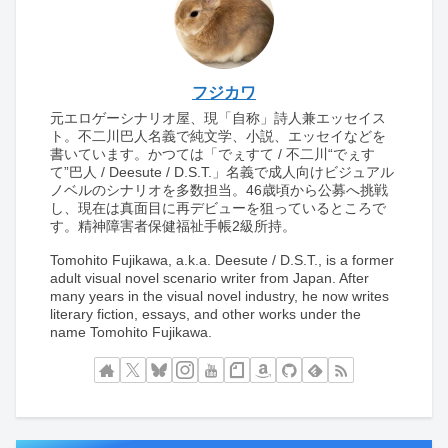
フジカワ
元エロゲーシナリオ屋、現「自称」詩人兼エッセイス
ト。不二川巴人名義で純文学、小説、エッセイなどを
書いています。かつては「でぇすて / 不二川“でぇす
て”巴人 / Deesute / D.S.T.」名義で成人向けビジュアル
ノベルのシナリオを多数担当。46歳頃から公募へ挑戦
し、現在は真面目に再デビューを狙っているところで
す。精神障害者保健福祉手帳2級所持。
Tomohito Fujikawa, a.k.a. Deesute / D.S.T., is a former
adult visual novel scenario writer from Japan. After
many years in the visual novel industry, he now writes
literary fiction, essays, and other works under the
name Tomohito Fujikawa.