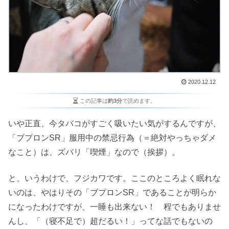
2020.12.12
この記事は
約3分
で読めます。
いや正直、今タバコがすごく吸いたい気がするんですが、
「ブプロンSR」服用中の禁忌行為（＝絶対やっちゃダメ
なこと）は、ズバリ「喫煙」なので（挨拶）。
と、いうわけで、フジカワです。ここのところよく眠れな
いのは、やはりその「ブプロンSR」であることが明らか
になったわけですが、一睡も出来ない！ 程でもありませ
んし、「（寝不足で）超だるい！」ってな話でもないの