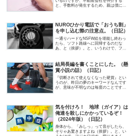
いるのですが、不動産会社を仲介する
と、手数料が発生するため、親は僕に、
宅建の資格を取って欲しいようです。
が、今日の昼飯時も、「そろそろ宅建取
らへん？」と、あたかも、カツ丼でも気
NUROひかり電話で「おうち割」
楽に注文するかのように言われ...
日記
を申し込む際の注意点。（日記）
一通りハードなNSFW絵を堪能し終わっ
たら、ソフト路線へに回帰するのだな
あ、と（挨拶）。と、いうわけで、フジ
カワです。「巫女さん」って、英語でな
んて言うんだろう？ と思ったら、その
まんま「miko」であった衝撃を、誰かと
結局長編を書くことにした。（懸
日記
分かち合いたい木曜日...
賞小説の話）（日記）
『切断されて使えなくなった硬貨』とい
うのが、昨日の夢のキーワードなんです
が、意味が不明なのは毎度のことです
（挨拶）。と、いうわけで、フジカワで
す。明日が待望の年金の支給日であり、
穴が開くほど入念に使い道リストをチェ
気を付けろ！ 地球（ガイア）は
ックして、１円単位で計算し...
日記
俺達を殺しにかかっているぞ！
（2024年版）（日記）
身体から、「みしっ」って音がしたら、
そりゃあ驚きますよね（挨拶）。と、い