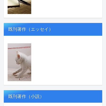
既刊著作（エッセイ）
既刊著作（小説）