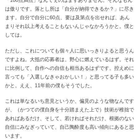
「100点満点」なんてぇのはまずありません。そんなもん
は傲りです。落とし所は「自分が納得できるか？」に尽き
ます。自分で自分に60点、要は及第点を出せれば、あん
まりそれ以上考えることもないんじゃなかろうかと。僕と
しては。
ただし、これについても個々人に思いっきりよると思うん
ですよね。大抵の応募者は、野心に燃えているはず。それ
に比例して、自作への自信も相当あるはずです。控えめに
言っても「入選しなきゃおかしい！」と思ってる子も多い
かと。ええ、11年前の僕もそうでした。
これは単なるいち意見というか、偏見のような物なんです
が、（かつての僕自身を十分踏まえた上で）技術が稚拙で
あればあるだけ、そして、若ければそれだけ、根拠のない
自信にみなぎっていて、自己陶酔度も高い傾向にあると思
います。