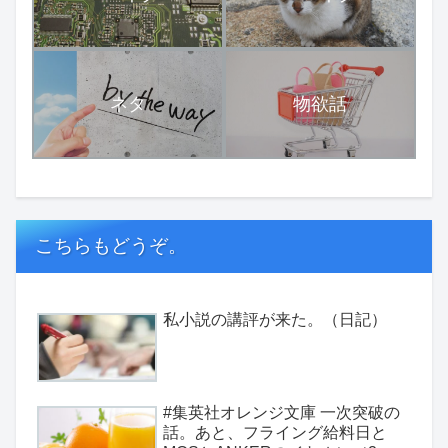
ネタ
物欲話
こちらもどうぞ。
私小説の講評が来た。（日記）
#集英社オレンジ文庫 一次突破の
話。あと、フライング給料日と