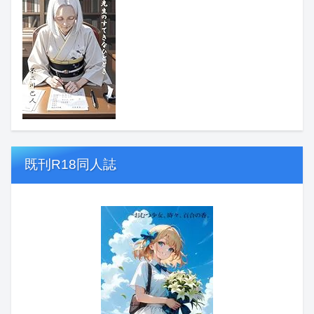
既刊R18同人誌