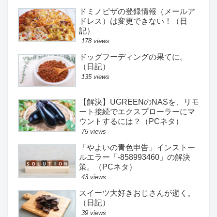
ドミノピザの登録情報（メールア
ドレス）は変更できない！（日
記）
178 views
ドッグフーディングの果てに。
（日記）
135 views
【解決】UGREENのNASを、リモ
ート接続でエクスプローラーにマ
ウントするには？（PCネタ）
75 views
「やよいの青色申告」インストー
ルエラー「-858993460」の解決
策。（PCネタ）
43 views
スイーツ大好きおじさんが逝く。
（日記）
39 views