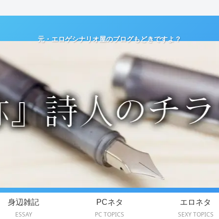
元・エロゲシナリオ屋のブログもどきですよ？
身辺雑記
PCネタ
エロネタ
ESSAY
PC TOPICS
SEXY TOPICS