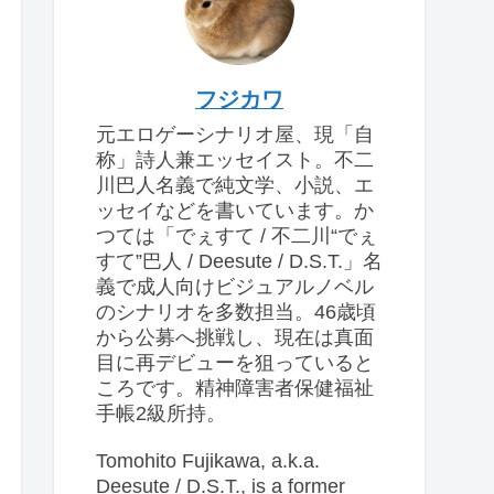
フジカワ
元エロゲーシナリオ屋、現「自
称」詩人兼エッセイスト。不二
川巴人名義で純文学、小説、エ
ッセイなどを書いています。か
つては「でぇすて / 不二川“でぇ
すて”巴人 / Deesute / D.S.T.」名
義で成人向けビジュアルノベル
のシナリオを多数担当。46歳頃
から公募へ挑戦し、現在は真面
目に再デビューを狙っていると
ころです。精神障害者保健福祉
手帳2級所持。
Tomohito Fujikawa, a.k.a.
Deesute / D.S.T., is a former