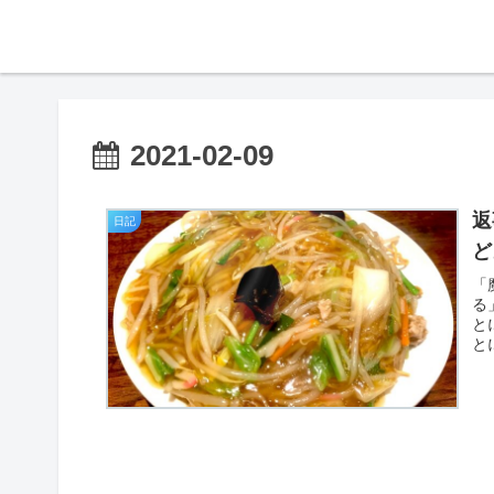
2021-02-09
返
日記
ど
「
る
と
と