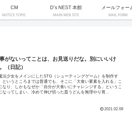
CM
D’s NEST 本館
メールフォー
NOTICE TOPIC
MAIN WEB SITE
MAIL FORM
事がないってことは、お見送りだな。別にいいけ
。（日記）
魔法少女をメインにしたSTG（シューティングゲーム）を制作す
」というところまでは普通でも、そこに「大食い要素を入れる」こ
になり、しかもなぜか「自分が大食いにチャレンジする」というこ
になってしまい、冷めて伸び切った皿うどんを無理やり胃...
2021.02.09