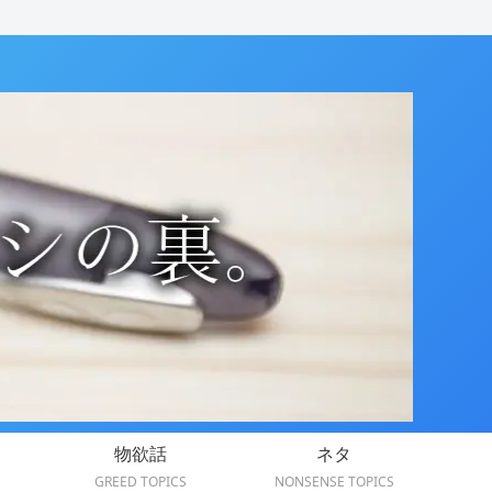
物欲話
ネタ
GREED TOPICS
NONSENSE TOPICS