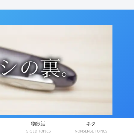
物欲話
ネタ
GREED TOPICS
NONSENSE TOPICS