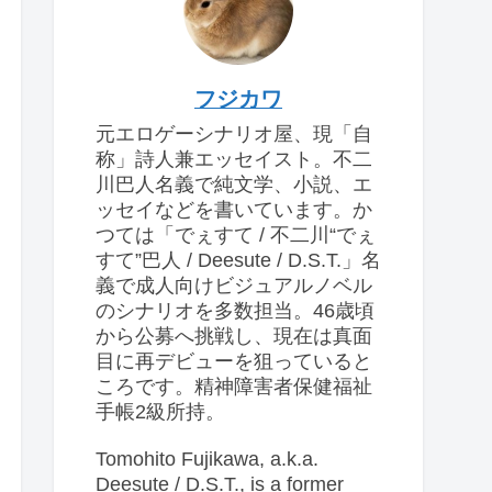
フジカワ
元エロゲーシナリオ屋、現「自
称」詩人兼エッセイスト。不二
川巴人名義で純文学、小説、エ
ッセイなどを書いています。か
つては「でぇすて / 不二川“でぇ
すて”巴人 / Deesute / D.S.T.」名
義で成人向けビジュアルノベル
のシナリオを多数担当。46歳頃
から公募へ挑戦し、現在は真面
目に再デビューを狙っていると
ころです。精神障害者保健福祉
手帳2級所持。
Tomohito Fujikawa, a.k.a.
Deesute / D.S.T., is a former