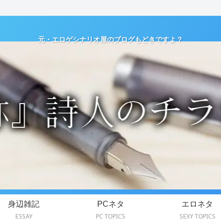
元・エロゲシナリオ屋のブログもどきですよ？
身辺雑記
PCネタ
エロネタ
ESSAY
PC TOPICS
SEXY TOPICS