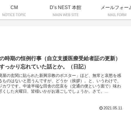
CM
D’s NEST 本館
メールフォー
NOTICE TOPIC
MAIN WEB SITE
MAIL FORM
の時期の恒例行事（自立支援医療受給者証の更新）
すっかり忘れていた話とか。（日記）
廃屋の玄関に貼られた新興宗教のポスター」ほど、無常と哀愁を感
るものはないと思うんですが、どうか（挨拶）。と、いうわけで、
ジカワです。中途半端な田舎の悲哀を（交通の便という面で）味わ
尽くした火曜日、皆様いかがお過ごしでしょうか。さて。...
2021.05.11