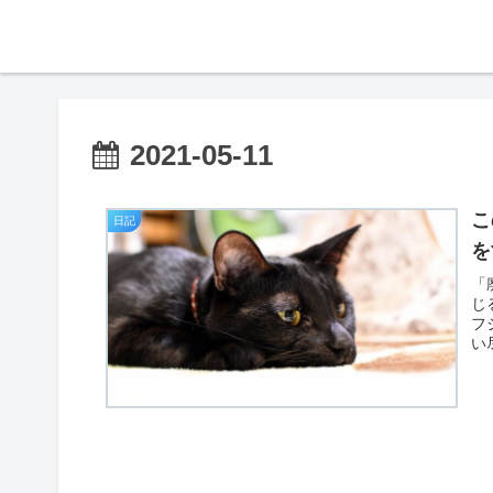
2021-05-11
こ
日記
を
「
じ
フ
い