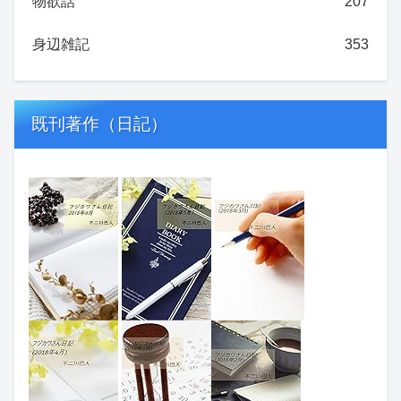
物欲話
207
身辺雑記
353
既刊著作（日記）