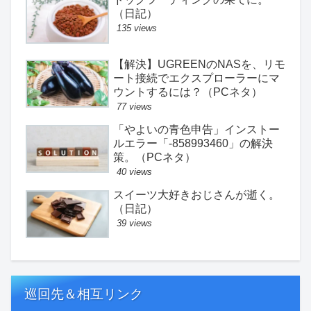
（日記）
135 views
【解決】UGREENのNASを、リモ
ート接続でエクスプローラーにマ
ウントするには？（PCネタ）
77 views
「やよいの青色申告」インストー
ルエラー「-858993460」の解決
策。（PCネタ）
40 views
スイーツ大好きおじさんが逝く。
（日記）
39 views
巡回先＆相互リンク