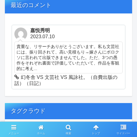
最近のコメント
嘉悦秀明
2023.07.10
貴重な、リサーチありがとうございます。私も文芸社
には、振り回されて、高い見積もり→嫁さんにボロク
ソに言われて出版できませんでした。ただ、3つの愚
作をそれぞれ書面で評価していただいて、作品を客観
的に考え...
幻冬舎 VS 文芸社 VS 風詠社。（自費出版の
話）（日記）
タグクラウド
創作
おぎゃあ
精神病患者の日常
メニュー
ホーム
検索
トップ
サイドバー