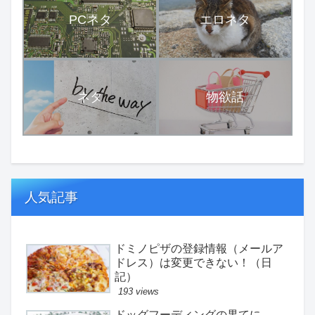
PCネタ
エロネタ
ネタ
物欲話
人気記事
ドミノピザの登録情報（メールア
ドレス）は変更できない！（日
記）
193 views
ドッグフーディングの果てに。