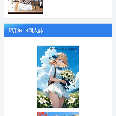
既刊R18同人誌