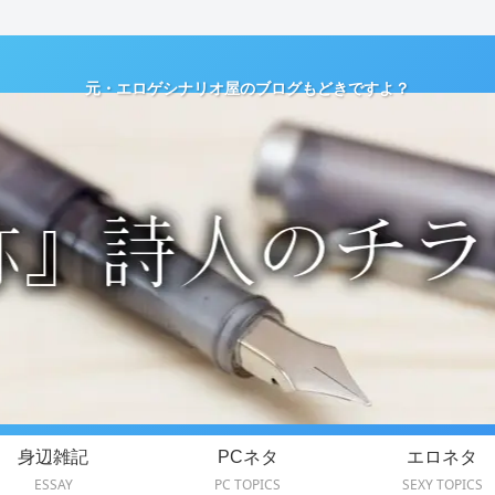
元・エロゲシナリオ屋のブログもどきですよ？
身辺雑記
PCネタ
エロネタ
ESSAY
PC TOPICS
SEXY TOPICS