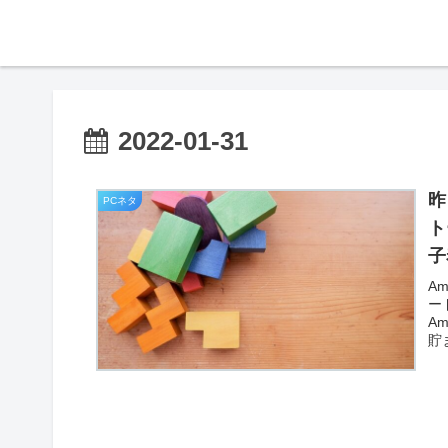
2022-01-31
昨
PCネタ
ト
子
A
ー
A
貯