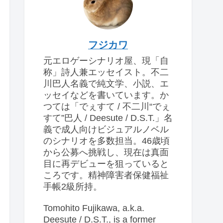
フジカワ
元エロゲーシナリオ屋、現「自
称」詩人兼エッセイスト。不二
川巴人名義で純文学、小説、エ
ッセイなどを書いています。か
つては「でぇすて / 不二川“でぇ
すて”巴人 / Deesute / D.S.T.」名
義で成人向けビジュアルノベル
のシナリオを多数担当。46歳頃
から公募へ挑戦し、現在は真面
目に再デビューを狙っていると
ころです。精神障害者保健福祉
手帳2級所持。
Tomohito Fujikawa, a.k.a.
Deesute / D.S.T., is a former