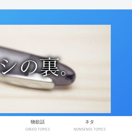
物欲話
ネタ
GREED TOPICS
NONSENSE TOPICS