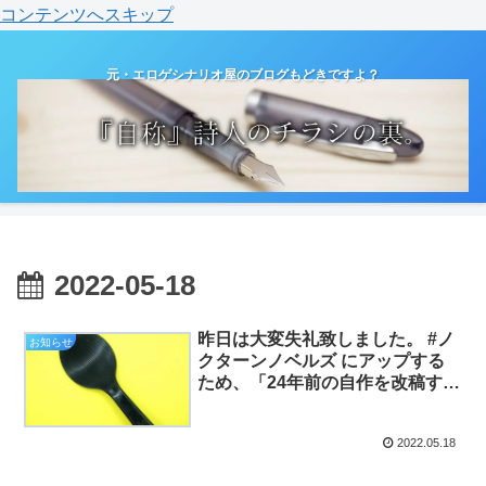
コンテンツへスキップ
元・エロゲシナリオ屋のブログもどきですよ？
2022-05-18
昨日は大変失礼致しました。 #ノ
お知らせ
クターンノベルズ にアップする
ため、「24年前の自作を改稿す
る」という、地味な大仕事をやっ
てたもので。（お知らせと日記）
2022.05.18