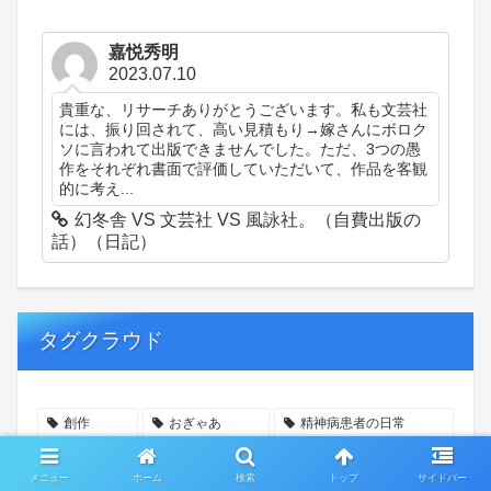
嘉悦秀明
2023.07.10
貴重な、リサーチありがとうございます。私も文芸社
には、振り回されて、高い見積もり→嫁さんにボロク
ソに言われて出版できませんでした。ただ、3つの愚
作をそれぞれ書面で評価していただいて、作品を客観
的に考え...
幻冬舎 VS 文芸社 VS 風詠社。（自費出版の
話）（日記）
タグクラウド
創作
おぎゃあ
精神病患者の日常
ちょっと頭冷やそうか
一回休み
ついカッとなった
メニュー
ホーム
検索
トップ
サイドバー