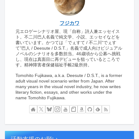
フジカワ
元エロゲーシナリオ屋、現「自称」詩人兼エッセイス
ト。不二川巴人名義で純文学、小説、エッセイなどを
書いています。かつては「でぇすて / 不二川“でぇす
て”巴人 / Deesute / D.S.T.」名義で成人向けビジュアル
ノベルのシナリオを多数担当。46歳頃から公募へ挑戦
し、現在は真面目に再デビューを狙っているところで
す。精神障害者保健福祉手帳2級所持。
Tomohito Fujikawa, a.k.a. Deesute / D.S.T., is a former
adult visual novel scenario writer from Japan. After
many years in the visual novel industry, he now writes
literary fiction, essays, and other works under the
name Tomohito Fujikawa.