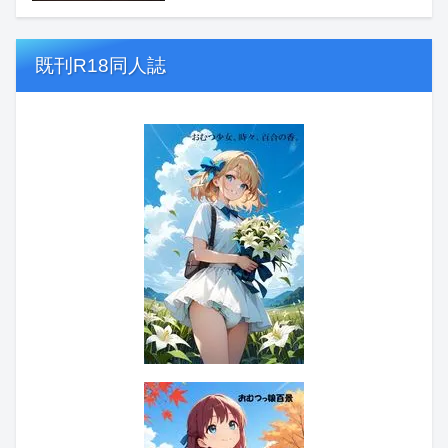
既刊R18同人誌