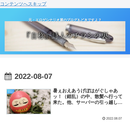
コンテンツへスキップ
元・エロゲシナリオ屋のブログもどきですよ？
2022-08-07
暑ぇおえあうげぼはがぐしゃあ
日記
ッ！（錯乱）の中、散髪へ行って
来た。他、サーバーの引っ越しを
真面目に考えるべきかと。（日
記）
2022.08.07