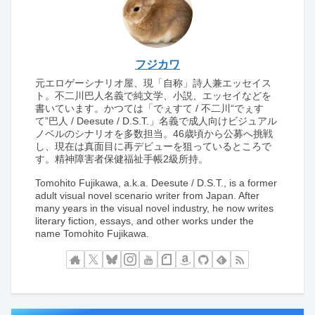
フジカワ
元エロゲーシナリオ屋、現「自称」詩人兼エッセイス
ト。不二川巴人名義で純文学、小説、エッセイなどを
書いています。かつては「でぇすて / 不二川“でぇす
て”巴人 / Deesute / D.S.T.」名義で成人向けビジュアル
ノベルのシナリオを多数担当。46歳頃から公募へ挑戦
し、現在は真面目に再デビューを狙っているところで
す。精神障害者保健福祉手帳2級所持。
Tomohito Fujikawa, a.k.a. Deesute / D.S.T., is a former
adult visual novel scenario writer from Japan. After
many years in the visual novel industry, he now writes
literary fiction, essays, and other works under the
name Tomohito Fujikawa.