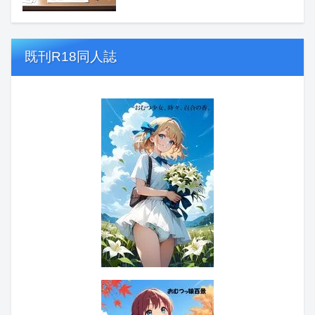
既刊R18同人誌