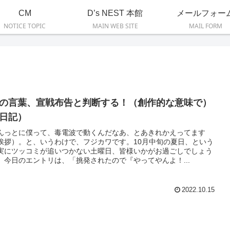
CM
D’s NEST 本館
メールフォー
NOTICE TOPIC
MAIN WEB SITE
MAIL FORM
の言葉、宣戦布告と判断する！（創作的な意味で）
日記）
んっとに僕って、毒電波で動くんだなあ、とあきれかえってます
挨拶）。と、いうわけで、フジカワです。10月中旬の夏日、という
実にツッコミが追いつかない土曜日、皆様いかがお過ごしでしょう
。今日のエントリは、「挑発されたので『やってやんよ！...
2022.10.15