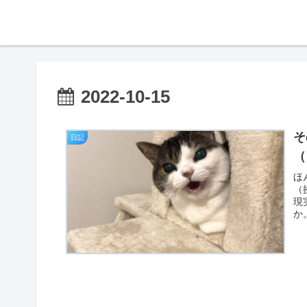
2022-10-15
そ
日記
（
ほ
（
現
か