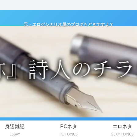
元・エロゲシナリオ屋のブログもどきですよ？
身辺雑記
PCネタ
エロネタ
ESSAY
PC TOPICS
SEXY TOPICS