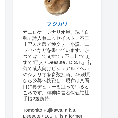
フジカワ
元エロゲーシナリオ屋、現「自
称」詩人兼エッセイスト。不二
川巴人名義で純文学、小説、エ
ッセイなどを書いています。か
つては「でぇすて / 不二川“でぇ
すて”巴人 / Deesute / D.S.T.」名
義で成人向けビジュアルノベル
のシナリオを多数担当。46歳頃
から公募へ挑戦し、現在は真面
目に再デビューを狙っていると
ころです。精神障害者保健福祉
手帳2級所持。
Tomohito Fujikawa, a.k.a.
Deesute / D.S.T., is a former