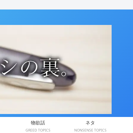
物欲話
ネタ
GREED TOPICS
NONSENSE TOPICS