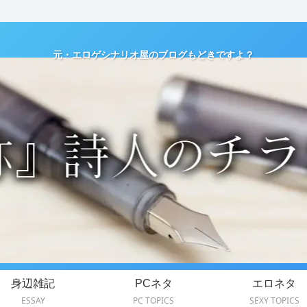
元・エロゲシナリオ屋のブログもどきですよ？
身辺雑記
PCネタ
エロネタ
ESSAY
PC TOPICS
SEXY TOPICS