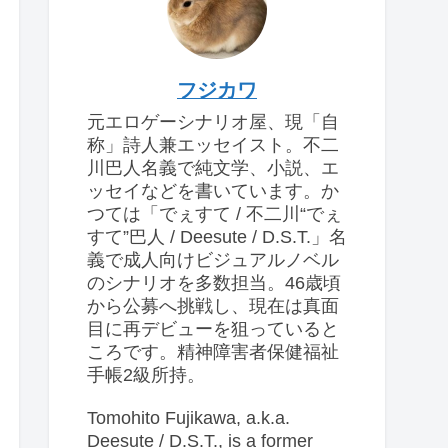
フジカワ
元エロゲーシナリオ屋、現「自
称」詩人兼エッセイスト。不二
川巴人名義で純文学、小説、エ
ッセイなどを書いています。か
つては「でぇすて / 不二川“でぇ
すて”巴人 / Deesute / D.S.T.」名
義で成人向けビジュアルノベル
のシナリオを多数担当。46歳頃
から公募へ挑戦し、現在は真面
目に再デビューを狙っていると
ころです。精神障害者保健福祉
手帳2級所持。
Tomohito Fujikawa, a.k.a.
Deesute / D.S.T., is a former