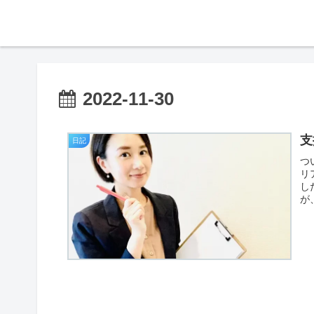
2022-11-30
支
日記
つ
リ
し
が