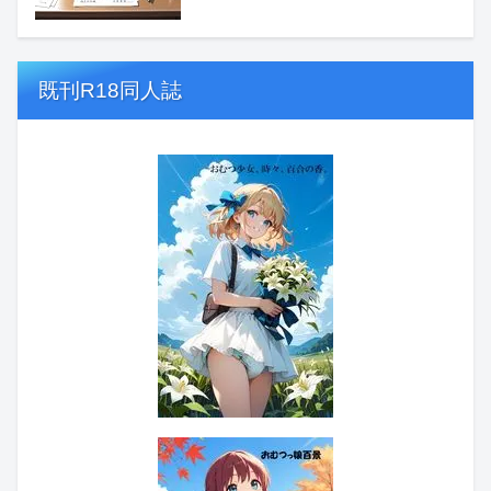
既刊R18同人誌