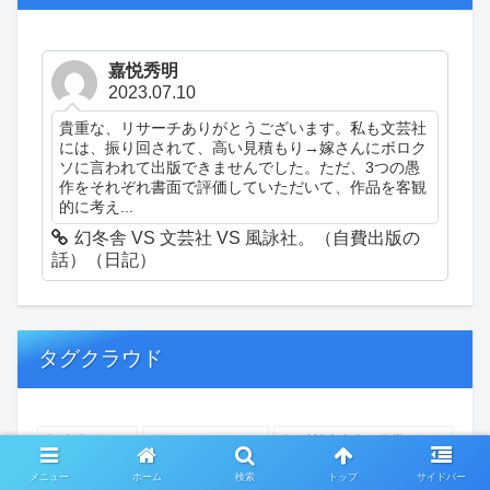
嘉悦秀明
2023.07.10
貴重な、リサーチありがとうございます。私も文芸社
には、振り回されて、高い見積もり→嫁さんにボロク
ソに言われて出版できませんでした。ただ、3つの愚
作をそれぞれ書面で評価していただいて、作品を客観
的に考え...
幻冬舎 VS 文芸社 VS 風詠社。（自費出版の
話）（日記）
タグクラウド
創作
おぎゃあ
精神病患者の日常
ちょっと頭冷やそうか
一回休み
ついカッとなった
メニュー
ホーム
検索
トップ
サイドバー