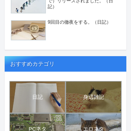
で）リリースされました。（日
記）
9回目の徹夜をする。（日記）
おすすめカテゴリ
日記
身辺雑記
PCネタ
エロネタ