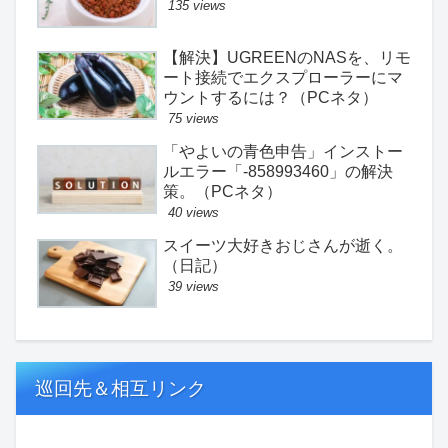
135 views
【解決】UGREENのNASを、リモ
ート接続でエクスプローラーにマ
ウントするには？（PCネタ）
75 views
「やよいの青色申告」インストー
ルエラー「-858993460」の解決
策。（PCネタ）
40 views
スイーツ大好きおじさんが逝く。
（日記）
39 views
巡回先＆相互リンク