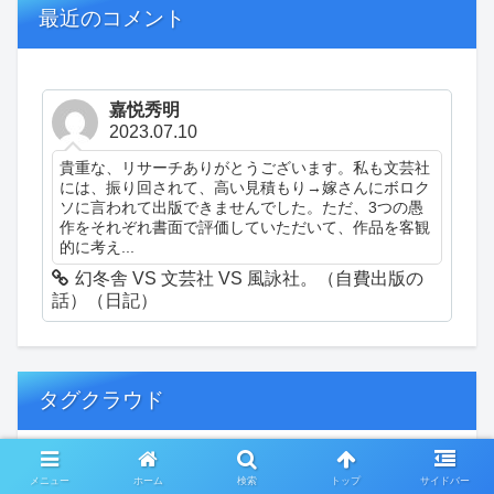
最近のコメント
嘉悦秀明
2023.07.10
貴重な、リサーチありがとうございます。私も文芸社
には、振り回されて、高い見積もり→嫁さんにボロク
ソに言われて出版できませんでした。ただ、3つの愚
作をそれぞれ書面で評価していただいて、作品を客観
的に考え...
幻冬舎 VS 文芸社 VS 風詠社。（自費出版の
話）（日記）
タグクラウド
創作
おぎゃあ
精神病患者の日常
メニュー
ホーム
検索
トップ
サイドバー