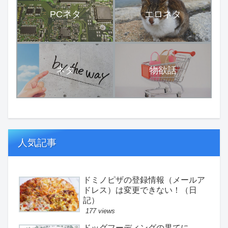
PCネタ
エロネタ
ネタ
物欲話
人気記事
ドミノピザの登録情報（メールア
ドレス）は変更できない！（日
記）
177 views
ドッグフーディングの果てに。