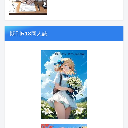
既刊R18同人誌