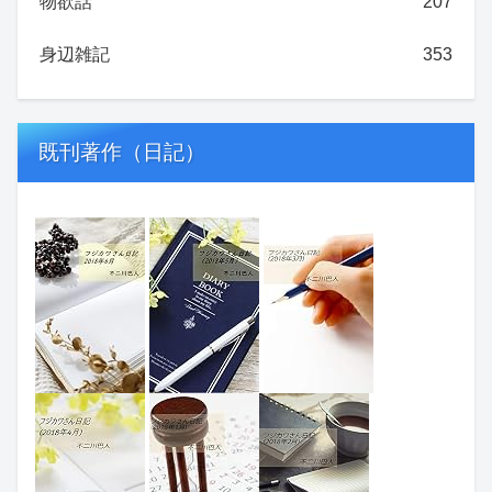
物欲話
207
身辺雑記
353
既刊著作（日記）