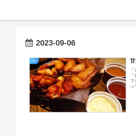
2023-09-06
甘
日記
「
「
フ
っ