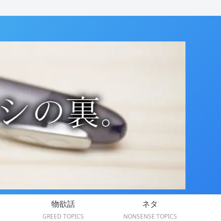
物欲話
ネタ
GREED TOPICS
NONSENSE TOPICS