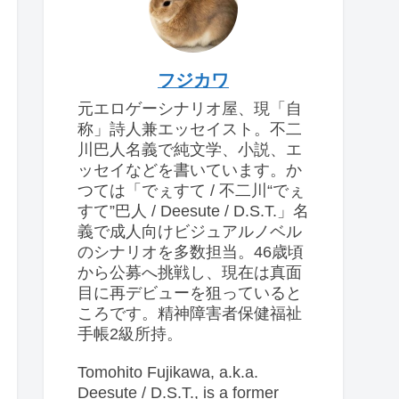
フジカワ
元エロゲーシナリオ屋、現「自
称」詩人兼エッセイスト。不二
川巴人名義で純文学、小説、エ
ッセイなどを書いています。か
つては「でぇすて / 不二川“でぇ
すて”巴人 / Deesute / D.S.T.」名
義で成人向けビジュアルノベル
のシナリオを多数担当。46歳頃
から公募へ挑戦し、現在は真面
目に再デビューを狙っていると
ころです。精神障害者保健福祉
手帳2級所持。
Tomohito Fujikawa, a.k.a.
Deesute / D.S.T., is a former