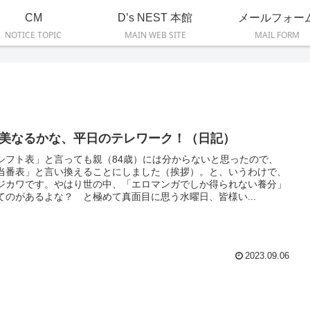
CM
D’s NEST 本館
メールフォー
NOTICE TOPIC
MAIN WEB SITE
MAIL FORM
美なるかな、平日のテレワーク！（日記）
シフト表」と言っても親（84歳）には分からないと思ったので、
当番表」と言い換えることにしました（挨拶）。と、いうわけで、
ジカワです。やはり世の中、「エロマンガでしか得られない養分」
てのがあるよな？ と極めて真面目に思う水曜日、皆様い...
2023.09.06