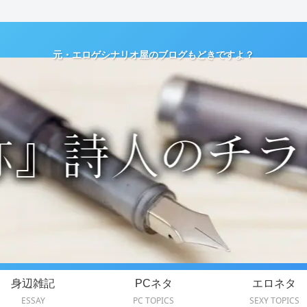
元・エロゲシナリオ屋のブログもどきですよ？
身辺雑記
PCネタ
エロネタ
ESSAY
PC TOPICS
SEXY TOPICS