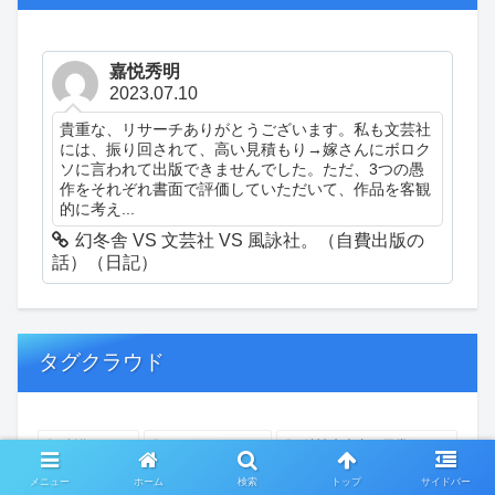
嘉悦秀明
2023.07.10
貴重な、リサーチありがとうございます。私も文芸社
には、振り回されて、高い見積もり→嫁さんにボロク
ソに言われて出版できませんでした。ただ、3つの愚
作をそれぞれ書面で評価していただいて、作品を客観
的に考え...
幻冬舎 VS 文芸社 VS 風詠社。（自費出版の
話）（日記）
タグクラウド
創作
おぎゃあ
精神病患者の日常
ちょっと頭冷やそうか
一回休み
ついカッとなった
メニュー
ホーム
検索
トップ
サイドバー