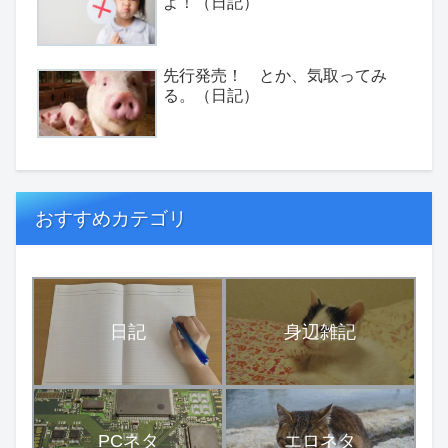
よ！（日記）
先行発売！ とか、気取ってみ
る。（日記）
おすすめカテゴリ
日記
身辺雑記
PCネタ
エロネタ