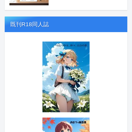
既刊R18同人誌