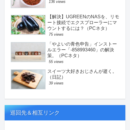
136 views
【解決】UGREENのNASを、リモ
ート接続でエクスプローラーにマ
ウントするには？（PCネタ）
75 views
「やよいの青色申告」インストー
ルエラー「-858993460」の解決
策。（PCネタ）
55 views
スイーツ大好きおじさんが逝く。
（日記）
39 views
巡回先＆相互リンク