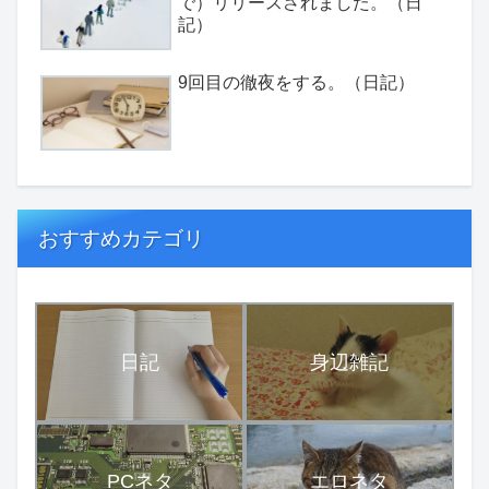
で）リリースされました。（日
記）
9回目の徹夜をする。（日記）
おすすめカテゴリ
日記
身辺雑記
PCネタ
エロネタ