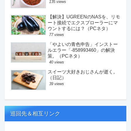
135 views
【解決】UGREENのNASを、リモ
ート接続でエクスプローラーにマ
ウントするには？（PCネタ）
77 views
「やよいの青色申告」インストー
ルエラー「-858993460」の解決
策。（PCネタ）
40 views
スイーツ大好きおじさんが逝く。
（日記）
39 views
巡回先＆相互リンク