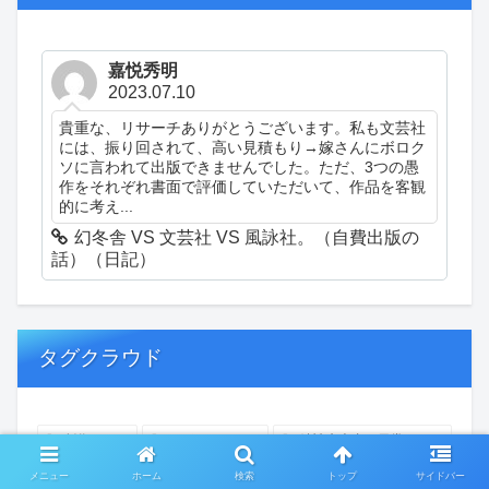
嘉悦秀明
2023.07.10
貴重な、リサーチありがとうございます。私も文芸社
には、振り回されて、高い見積もり→嫁さんにボロク
ソに言われて出版できませんでした。ただ、3つの愚
作をそれぞれ書面で評価していただいて、作品を客観
的に考え...
幻冬舎 VS 文芸社 VS 風詠社。（自費出版の
話）（日記）
タグクラウド
創作
おぎゃあ
精神病患者の日常
ちょっと頭冷やそうか
一回休み
ついカッとなった
メニュー
ホーム
検索
トップ
サイドバー