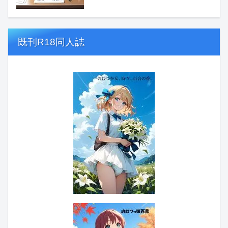
既刊R18同人誌