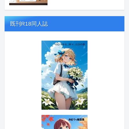
既刊R18同人誌