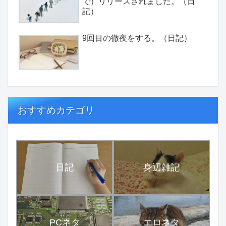
で）リリースされました。（日
記）
9回目の徹夜をする。（日記）
おすすめカテゴリ
日記
身辺雑記
PCネタ
エロネタ