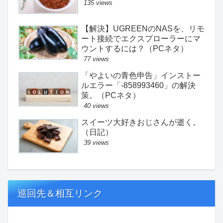
135 views
【解決】UGREENのNASを、リモ
ート接続でエクスプローラーにマ
ウントするには？（PCネタ）
77 views
「やよいの青色申告」インストー
ルエラー「-858993460」の解決
策。（PCネタ）
40 views
スイーツ大好きおじさんが逝く。
（日記）
39 views
巡回先＆相互リンク