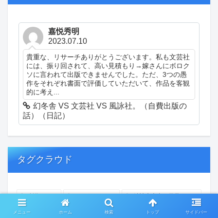
嘉悦秀明
2023.07.10
貴重な、リサーチありがとうございます。私も文芸社
には、振り回されて、高い見積もり→嫁さんにボロク
ソに言われて出版できませんでした。ただ、3つの愚
作をそれぞれ書面で評価していただいて、作品を客観
的に考え...
幻冬舎 VS 文芸社 VS 風詠社。（自費出版の
話）（日記）
タグクラウド
創作
おぎゃあ
精神病患者の日常
ちょっと頭冷やそうか
一回休み
ついカッとなった
メニュー
ホーム
検索
トップ
サイドバー