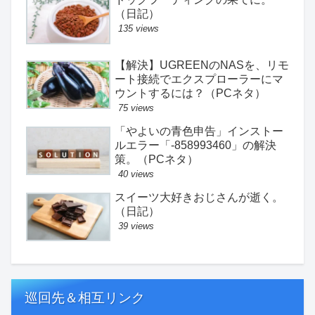
（日記）
135 views
【解決】UGREENのNASを、リモ
ート接続でエクスプローラーにマ
ウントするには？（PCネタ）
75 views
「やよいの青色申告」インストー
ルエラー「-858993460」の解決
策。（PCネタ）
40 views
スイーツ大好きおじさんが逝く。
（日記）
39 views
巡回先＆相互リンク