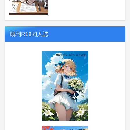
既刊R18同人誌