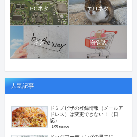
PCネタ
エロネタ
ネタ
物欲話
人気記事
ドミノピザの登録情報（メールア
ドレス）は変更できない！（日
記）
188 views
ドッグフーディングの果てに。