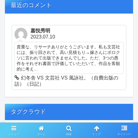
最近のコメント
嘉悦秀明
2023.07.10
貴重な、リサーチありがとうございます。私も文芸社
には、振り回されて、高い見積もり→嫁さんにボロク
ソに言われて出版できませんでした。ただ、3つの愚
作をそれぞれ書面で評価していただいて、作品を客観
的に考え...
幻冬舎 VS 文芸社 VS 風詠社。（自費出版の
話）（日記）
タグクラウド
創作
おぎゃあ
精神病患者の日常
メニュー
ホーム
検索
トップ
サイドバー