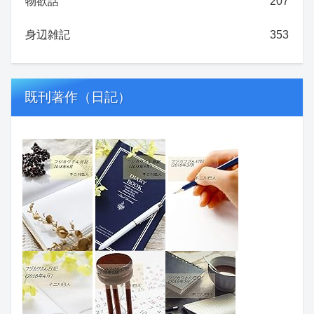
物欲話
207
身辺雑記
353
既刊著作（日記）