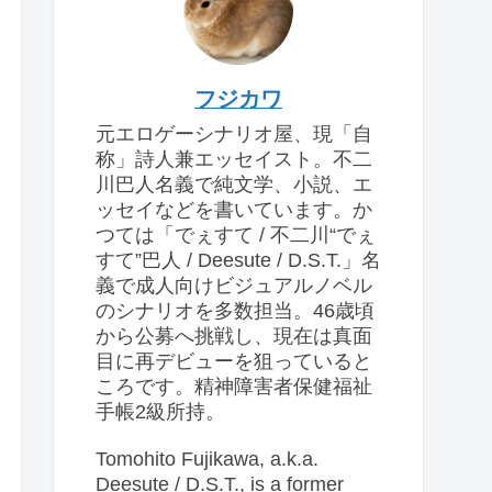
フジカワ
元エロゲーシナリオ屋、現「自
称」詩人兼エッセイスト。不二
川巴人名義で純文学、小説、エ
ッセイなどを書いています。か
つては「でぇすて / 不二川“でぇ
すて”巴人 / Deesute / D.S.T.」名
義で成人向けビジュアルノベル
のシナリオを多数担当。46歳頃
から公募へ挑戦し、現在は真面
目に再デビューを狙っていると
ころです。精神障害者保健福祉
手帳2級所持。
Tomohito Fujikawa, a.k.a.
Deesute / D.S.T., is a former