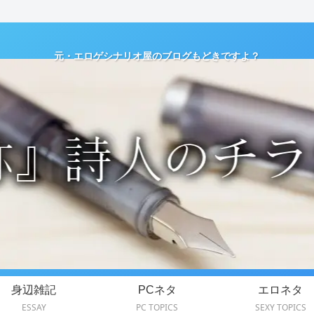
元・エロゲシナリオ屋のブログもどきですよ？
身辺雑記
PCネタ
エロネタ
ESSAY
PC TOPICS
SEXY TOPICS