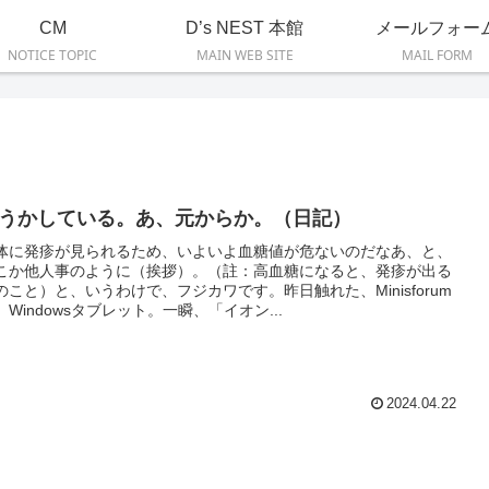
CM
D’s NEST 本館
メールフォー
NOTICE TOPIC
MAIN WEB SITE
MAIL FORM
うかしている。あ、元からか。（日記）
体に発疹が見られるため、いよいよ血糖値が危ないのだなあ、と、
こか他人事のように（挨拶）。（註：高血糖になると、発疹が出る
のこと）と、いうわけで、フジカワです。昨日触れた、Minisforum
、Windowsタブレット。一瞬、「イオン...
2024.04.22