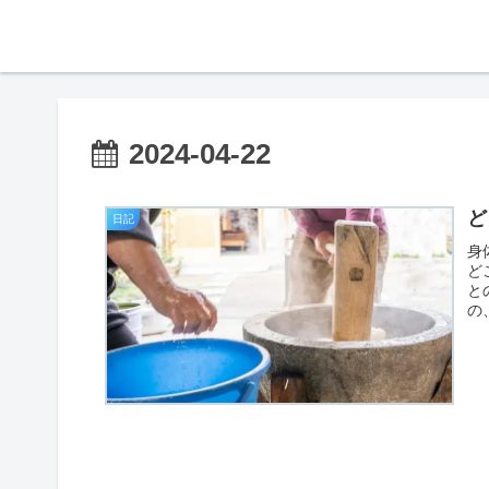
2024-04-22
ど
日記
身
ど
と
の