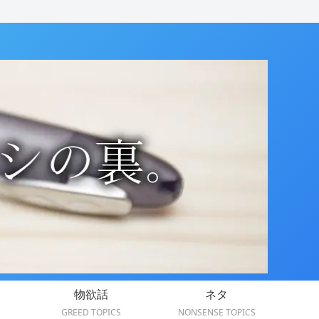
物欲話
ネタ
GREED TOPICS
NONSENSE TOPICS