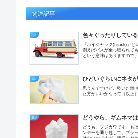
関連記事
色々ぐったりしてい
日記
『ハイジャック(hijack
例えばバスが乗っ取られても
という意味はありますので、
ひどいぐらいにネタ
日記
思うんですけど、乾いた雑
た方がいいかなって（以上
どうやら、ギムネマ
日記
どうも。フジカワです。も
ンデーを通り越して、ブラ
はないのですが。皆様いかが