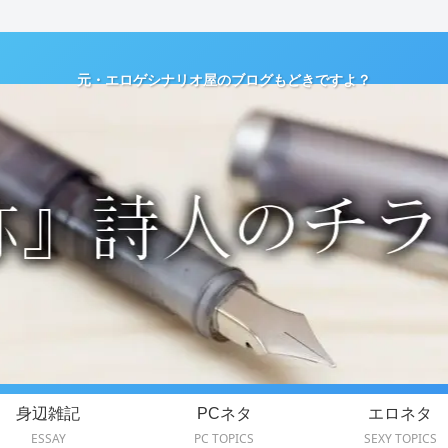
元・エロゲシナリオ屋のブログもどきですよ？
身辺雑記
PCネタ
エロネタ
ESSAY
PC TOPICS
SEXY TOPICS