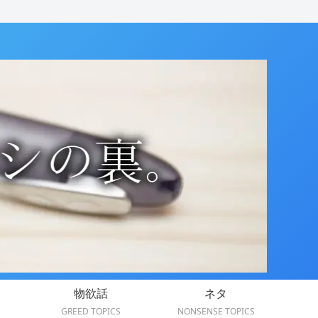
物欲話
ネタ
GREED TOPICS
NONSENSE TOPICS