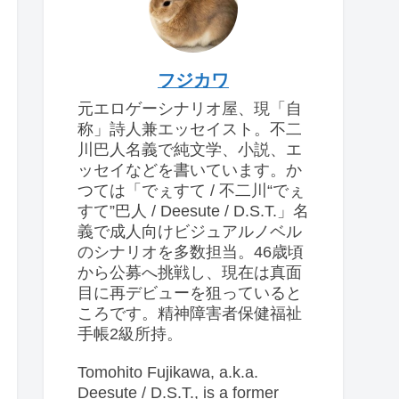
フジカワ
元エロゲーシナリオ屋、現「自
称」詩人兼エッセイスト。不二
川巴人名義で純文学、小説、エ
ッセイなどを書いています。か
つては「でぇすて / 不二川“でぇ
すて”巴人 / Deesute / D.S.T.」名
義で成人向けビジュアルノベル
のシナリオを多数担当。46歳頃
から公募へ挑戦し、現在は真面
目に再デビューを狙っていると
ころです。精神障害者保健福祉
手帳2級所持。
Tomohito Fujikawa, a.k.a.
Deesute / D.S.T., is a former