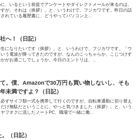
のに、いるという前提でアンケートやダイレクトメールが来るのは、
ですが、それは（挨拶）。と、いうわけで、フジカワです。昨日の話
されている履歴書に、どうやってパソコン上...
神社へ！（日記）
学生になりたいです（挨拶）。と、いうわけで、フジカワです。「ウ
という電波が降ってきたのですが、なんのこっちゃらか、こじつけす
かがお過ごしでしょうか。今日のエントリは、...
て。僕、Amazonで30万円も買い物しないし、そも
半年未満ですよ？（日記）
は必ずサイフ類一式を携帯して行くのですが、自転車通勤に切り替え
くだけ無駄だということに、やっと気づきました（挨拶）。と、いう
ヤフオクに流したノートPC、職場で一緒に働...
した。（日記）