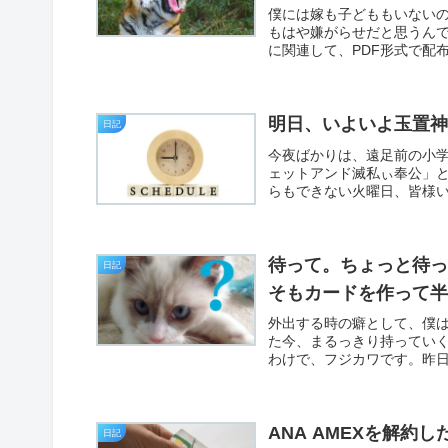
僕には嫁も子どももいない
もはや嫌がらせだと思うん
に関連して、PDF形式で配布
明日、いよいよ玉置
日記
今夜ばかりは、遠足前の小
ェットアンド滅私ぃ奉公」
らもできない火曜日、皆様い
待って。ちょっと待っ
日記
そもカードを作って
外出する時の癖として、僕
た今、まるっきり持ってい
わけで、フジカワです。昨日
ANA AMEXを解約
日記