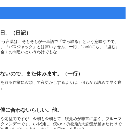
る日。（日記）
)』という言葉は、そもそもが一単語で『乗っ取る』という意味なので、
、『バスジャック』とは言いません。一応、“jack”にも、『盗む』
全くの間違いというわけでもな...
がないので、また休みます。（一行）
巾を絞る作業に没頭して夜更かしするよりは、何もかも諦めて早く寝
）。
は僕に合わないらしい。他。
はや定型句ですが、今朝も今朝とて、寝覚めが非常に悪く、ブルーマ
ックマンデーです。いや別に、僕の中で経済的大恐慌が起きたわけで
お過ごしでしょうか。さて。今日は、今月に入...