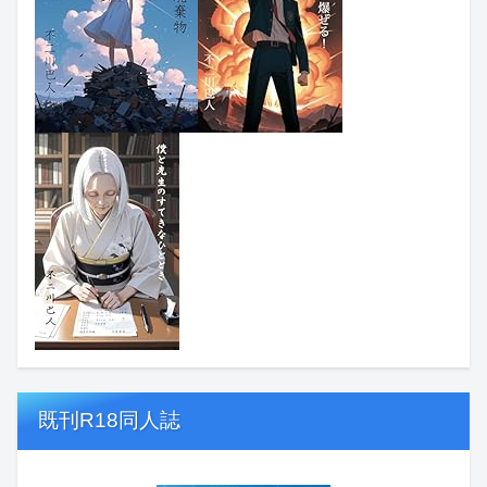
既刊R18同人誌