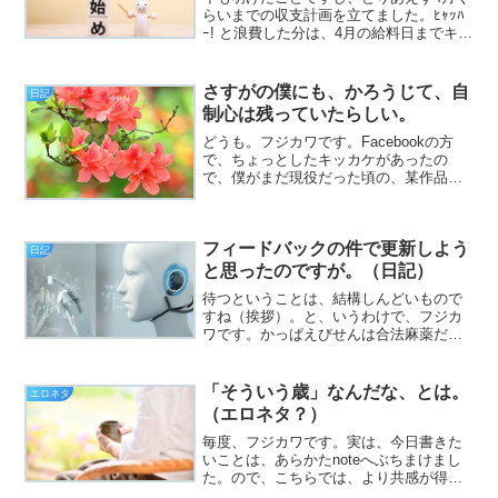
らいまでの収支計画を立てました。ﾋｬｯﾊ
ｰ! と浪費した分は、4月の給料日までキリ
キリ働かないとダメのようです（挨
拶）。と、いうわけで、フジカワです。
伊勢の神宮では、お守りなどを郵送で授
さすがの僕にも、かろうじて、自
日記
与してくれない、...
制心は残っていたらしい。
どうも。フジカワです。Facebookの方
で、ちょっとしたキッカケがあったの
で、僕がまだ現役だった頃の、某作品に
ついて、裏話というか、暴露ネタを書こ
うかなと、一瞬だけ思ったんですが、当
の本人がここを読んでいる可能性も充分
フィードバックの件で更新しよう
ある上、もう19年も...
日記
と思ったのですが。（日記）
待つということは、結構しんどいもので
すね（挨拶）。と、いうわけで、フジカ
ワです。かっぱえびせんは合法麻薬だと
思う方の挙手を願いたい日曜日、皆様い
かがお過ごしでしょうか。今日のエント
リは、「いつものボイスブログと、例の
「そういう歳」なんだな、とは。
エロネタ
フィードバックは！？」と...
（エロネタ？）
毎度、フジカワです。実は、今日書きた
いことは、あらかたnoteへぶちまけまし
た。ので、こちらでは、より共感が得ら
れる（？）話を。今朝は、実にピリッと