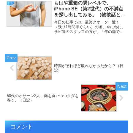
ですが。途中の行程的には、8月31日の橿
もはや重箱の隅レベルで、
日記
原神宮と福島聖天了徳...
iPhone SE（第2世代）の不満点
を探し出してみる。（物欲話と日
記）
今日の仕事での、最終クオーター近く
（残り1時間半ぐらい）の頃、やにわに、
サビ管のスタッフの方が、「年の瀬です
し、今日はもう、14時で終業にしましょ
う」と言いました。えっらい行き当たり
ばったりだなあ、と思えども、別に損を
する話でも、異を唱える...
時間がそれほど取れなかったから？（日
記）
50代のオサーン2人、肉を食いつつクダを
巻く。（日記）
コメント