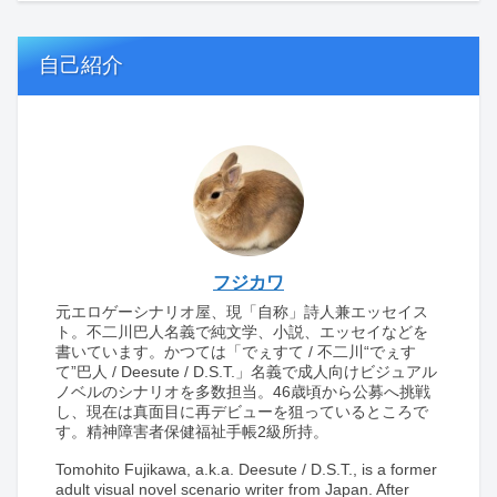
自己紹介
フジカワ
元エロゲーシナリオ屋、現「自称」詩人兼エッセイス
ト。不二川巴人名義で純文学、小説、エッセイなどを
書いています。かつては「でぇすて / 不二川“でぇす
て”巴人 / Deesute / D.S.T.」名義で成人向けビジュアル
ノベルのシナリオを多数担当。46歳頃から公募へ挑戦
し、現在は真面目に再デビューを狙っているところで
す。精神障害者保健福祉手帳2級所持。
Tomohito Fujikawa, a.k.a. Deesute / D.S.T., is a former
adult visual novel scenario writer from Japan. After