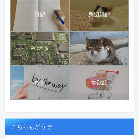
日記
身辺雑記
PCネタ
エロネタ
ネタ
物欲話
こちらもどうぞ。