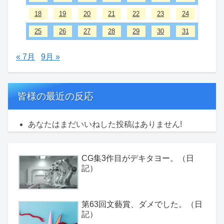
18
19
20
21
22
23
24
25
26
27
28
29
30
31
« 7月
9月 »
皆様の最近の反応
あなたはまだいいねした投稿はありません!
CG集3作目がデキタヨー。（日
記）
第63回文藝賞、ダメでした。（日
記）