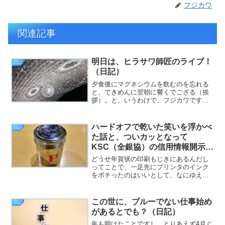
フジカワ
関連記事
明日は、ヒラサワ師匠のライブ！
日記
（日記）
夕食後にマグネシウムを飲むのを忘れる
と、てきめんに翌朝に響くでござる（挨
拶）。と、いうわけで、フジカワです。X
のフォロワー数が、なかなか1,000人に届
かないあたり、ああ、俺ってやっぱり空
気なのね……とか、しょっぱい思いにな
ハードオフで乾いた笑いを浮かべ
日記
る火曜日、皆様い...
た話と、ついカッとなって
KSC（全銀協）の信用情報開示手
続きをした話。後は村上春樹とプ
どうせ年賀状の印刷もじきにあるんだし
リン。（日記）
ってことで、一足先にプリンタのインク
をポチったのはいいとして、なにゆえか
タブレット用の保護ケースもついうっか
りポチってしまった謎について（挨
拶）。と、言うわけでフジカワです。
この世に、ブルーでない仕事始め
日記
（LINEやWhatsApp等...
があるとでも？（日記）
年も明けたことですし、とりあえず4月ぐ