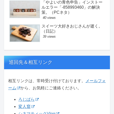
「やよいの青色申告」インストー
ルエラー「-858993460」の解決
策。（PCネタ）
40 views
スイーツ大好きおじさんが逝く。
（日記）
39 views
巡回先＆相互リンク
相互リンクは、常時受け付けております。
メールフォ
ーム
から、お気軽にご連絡ください。
ろじぱら
変人窟
シネマティックVlog