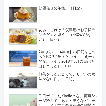
欲望任せの午後。（日記）
ああ、これは「僕専用のお子様ラ
ンチだ」と思う。（小説の話な
ど）（日記）
2年ぶりに、4年遅れの日記をしれ
っとKDPで出すという、「えー」
的な。（訳：2018年6月の日記を
出しました）（CM）
無茶をしたところで、リアルに意
味がない件。（日記）
昨日ポチったKindle本を、冒頭3ペ
ージ読んで「あ」と思うなど。要
は、ライト文芸懸賞小説の推敲の