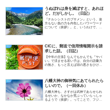
しない目覚めでした。変に身体が重いの
です。十分寝ているのに、ホワイ？ と
うぬぼれは身を滅ぼすと、あれほ
日記
思ったのですが、原因...
ど。だがしかし。（日記）
『ナルシシストのブサメン』という、途
方もない負の力を内包したパワーワード
について（挨拶）。と、いうわけで、フ
ジカワです。心の中にヘドロのようなわ
だかまりがあるのを感じたので、セルフ
にバーニングしてみたところ、おおむね
解決してしまい、そのお手...
CICに、郵送で信用情報開示を請
日記
求した話。（日記）
【中年の主張】なんでもかんでも『ヤバ
い』で済ませる若い子は、自分の語彙力
の無さ、もっと言えば頭の悪さをひけら
かしてるようなもんなので、脊髄反射で
喋るより先に、もうちょっと考えた方が
いいと思うんですが、どうか（挨拶）。
八幡大神の御神気にあてられたら
と、いうわけで、フジカワ...
日記
しいので。（一回休み）
八幡大神も、さすがは武神であらせられ
るせいか、なかなか荒ぶっていらっしゃ
るようで（挨拶）。ってことで、フジカ
ワでございます。えーっと、ですね？
昨日、石清水八幡宮へ参拝してきたわけ