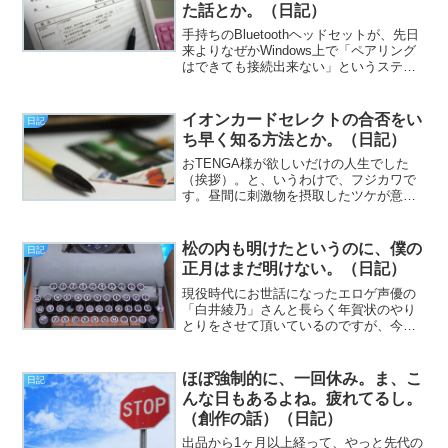
た話とか。（日記）
手持ちのBluetoothヘッドセットが、先日
来よりなぜかWindows上で「ペアリング
はできても接続出来ない」というステキ
にファッキンな症状を出しやがってどう
調べても改善策が見当たらなかったの
で、（このままではエロ動画が見られな
イオンカードセレクトの合否をい
日記
いため）い...
ち早く知る方法とか。（日記）
おTENGA様が欲しいだけの人生でした
（挨拶）。と、いうわけで、フジカワで
す。昼間に刺激物を摂取したツケが意外
と長引いている夕方のひととき、皆様い
かがお過ごしでしょうか。ちょーっと予
想外のサプライズがあったので、慌てて
松の内も明けたというのに、僕の
日記
本日二度目の更新です。...
正月はまだ明けない。（日記）
現役時代にお世話になったエロゲ声優の
「白井綾乃」さんと長らく年賀状のやり
とりをさせて頂いているのですが、今年
は返事が来なかったので、あーもうさす
がに繋がりが消えたかーと思っていたん
ですが、昨日来てホッとしました（挨
ほぼ強制的に、一回休み。ま、こ
日記
拶）。と、いうわけで、フジ...
んな日もあるよね。疲れてるし。
（創作の話）（日記）
出品から1ヶ月以上経って、やっと先代の