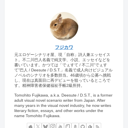
フジカワ
元エロゲーシナリオ屋、現「自称」詩人兼エッセイス
ト。不二川巴人名義で純文学、小説、エッセイなどを
書いています。かつては「でぇすて / 不二川“でぇす
て”巴人 / Deesute / D.S.T.」名義で成人向けビジュアル
ノベルのシナリオを多数担当。46歳頃から公募へ挑戦
し、現在は真面目に再デビューを狙っているところで
す。精神障害者保健福祉手帳2級所持。
Tomohito Fujikawa, a.k.a. Deesute / D.S.T., is a former
adult visual novel scenario writer from Japan. After
many years in the visual novel industry, he now writes
literary fiction, essays, and other works under the
name Tomohito Fujikawa.