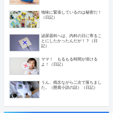
地味に緊張しているのは秘密だ！
（日記）
泌尿器科へは、内科の日に寄るこ
とにしたかったんだが！？（日
記）
ママ！ もるもる時間が溶ける
よ！（日記）
うん、残念ながら二次で落ちまし
た。（懸賞小説の話）（日記）