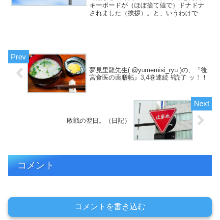
キーボードが（ほぼ捨て値で）ドナドナ
されました（挨拶）。と、いうわけで、
フジカワです。「友人の勧めで、6万円の
服をカードで買い、支払いに苦慮する」
という、リアリティがあるんだかないん
だか、よく分からない...
夢見里龍先生( @yumemisi_ryu )の、『後
宮食医の薬膳帖』3,4巻連続 #読了 ッ！！
敗戦の翌日。（日記）
コメント
コメントを書き込む