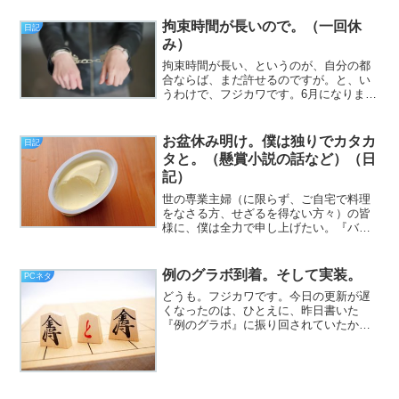
拘束時間が長いので。（一回休
日記
み）
拘束時間が長い、というのが、自分の都
合ならば、まだ許せるのですが。と、い
うわけで、フジカワです。6月になりまし
た。月参りに行きたかったのですが、
様々な事情で叶いませんで。じゃあ明日
は？ というと、親の通院に付き添わね
お盆休み明け。僕は独りでカタカ
日記
ばならず、多分1日仕事で...
タと。（懸賞小説の話など）（日
記）
世の専業主婦（に限らず、ご自宅で料理
をなさる方、せざるを得ない方々）の皆
様に、僕は全力で申し上げたい。『バタ
ーとマーガリンはまるっきり別物で
す』。レシピに『バター』が書いてある
場合、「ないからマーガリンで代用しよ
例のグラボ到着。そして実装。
PCネタ
う」という考えは大変危険です...
どうも。フジカワです。今日の更新が遅
くなったのは、ひとえに、昨日書いた
『例のグラボ』に振り回されていたから
です。到着したのが、だいたい昼過ぎ。
即座に開封し、マシンのフタを開け、装
着！ と思いきや、第1のハードルは、
『PCI x1に挿している...