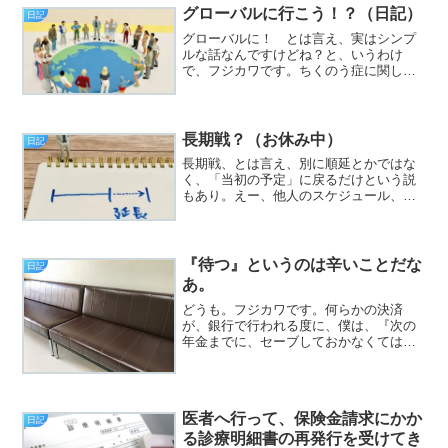
グローバルに行こう！？（日記）
日記
グローバルに！ とは言え、実はシンプ
ルな話なんですけどね？と、いうわけ
で、フジカワです。ちくのう症に関し
て、耳鼻科に行くタイミングを逃し続け
ています。今日のエントリは、「グロー
バルに！」とかいった話です。ﾚﾃﾞｨｺﾞｰ
長期戦？（お休み中）
日記
長期戦、とは言え、別に順延とかではな
く、「当初の予定」に戻るだけという説
もあり。えー、他人のスケジュール、と
いうものは、親しくあってさえ、なかな
か分からんものではありますが。実務的
な忙しさもさることながら、肉体的にど
っかおかしくなるよね？ ...
『待つ』というのは辛いことだな
日記
あ。
どうも。フジカワです。何らかの決済
が、銀行で行われる度に、僕は、『次の
年金までに、セーブしておかなくてはな
らない金額』というのを、非常に細かく
リストを作って更新しているのですが、
昨日計算してみたら、どこでミスったの
か、ほんの少し（2千円弱ほ...
医者へ行って、保険金請求にかか
日記
る診療明細書の再発行を受けてき