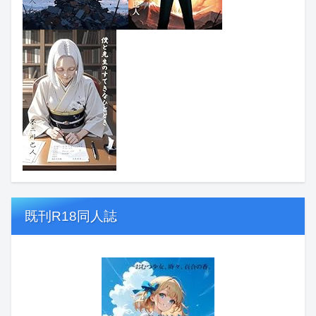
既刊R18同人誌