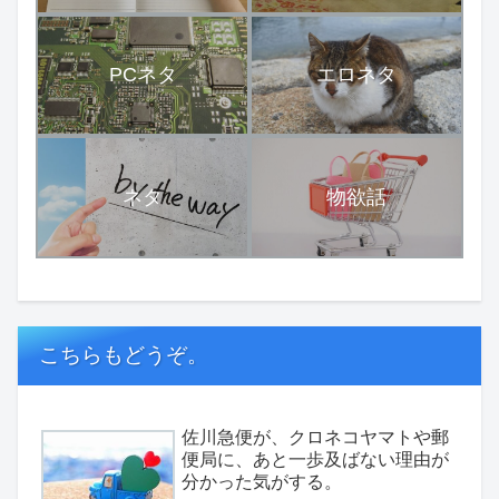
PCネタ
エロネタ
ネタ
物欲話
こちらもどうぞ。
佐川急便が、クロネコヤマトや郵
便局に、あと一歩及ばない理由が
分かった気がする。