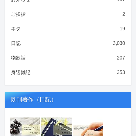
ご挨拶
2
ネタ
19
日記
3,030
物欲話
207
身辺雑記
353
既刊著作（日記）