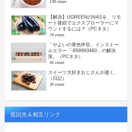
138 views
【解決】UGREENのNASを、リモ
ート接続でエクスプローラーにマ
ウントするには？（PCネタ）
74 views
「やよいの青色申告」インストー
ルエラー「-858993460」の解決
策。（PCネタ）
56 views
スイーツ大好きおじさんが逝く。
（日記）
39 views
巡回先＆相互リンク