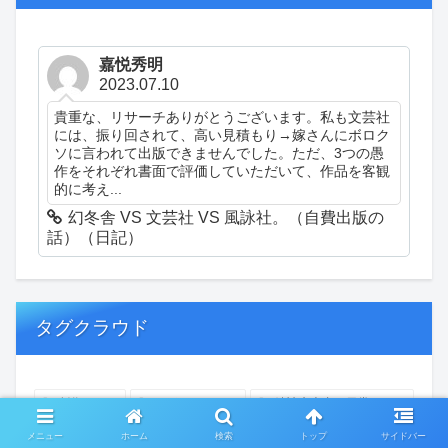
嘉悦秀明
2023.07.10
貴重な、リサーチありがとうございます。私も文芸社
には、振り回されて、高い見積もり→嫁さんにボロク
ソに言われて出版できませんでした。ただ、3つの愚
作をそれぞれ書面で評価していただいて、作品を客観
的に考え...
幻冬舎 VS 文芸社 VS 風詠社。（自費出版の
話）（日記）
タグクラウド
創作
おぎゃあ
精神病患者の日常
ちょっと頭冷やそうか
一回休み
ついカッとなった
メニュー
ホーム
検索
トップ
サイドバー