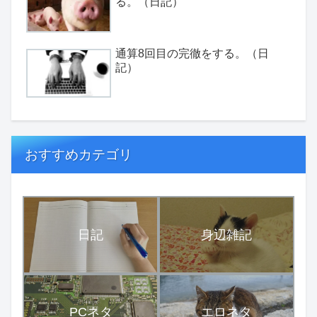
る。（日記）
通算8回目の完徹をする。（日
記）
おすすめカテゴリ
日記
身辺雑記
PCネタ
エロネタ