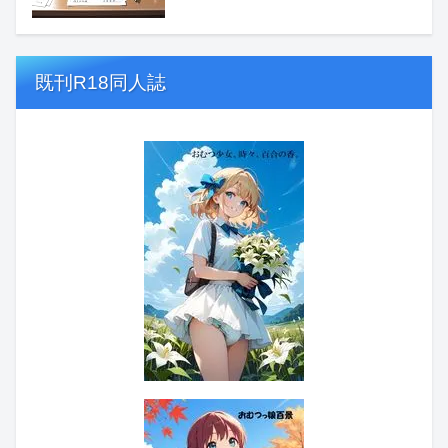
既刊R18同人誌