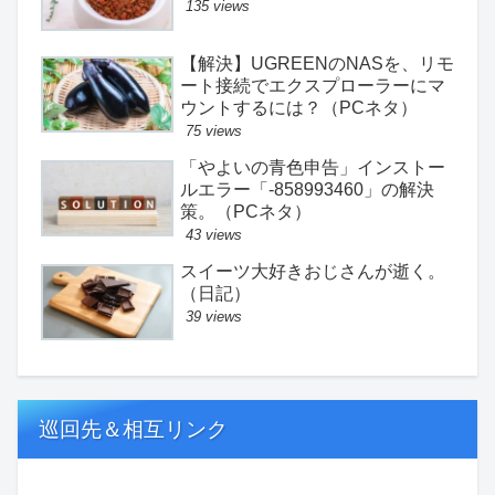
135 views
【解決】UGREENのNASを、リモ
ート接続でエクスプローラーにマ
ウントするには？（PCネタ）
75 views
「やよいの青色申告」インストー
ルエラー「-858993460」の解決
策。（PCネタ）
43 views
スイーツ大好きおじさんが逝く。
（日記）
39 views
巡回先＆相互リンク