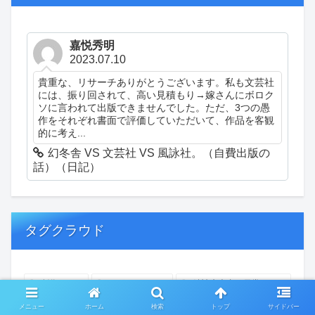
嘉悦秀明
2023.07.10
貴重な、リサーチありがとうございます。私も文芸社
には、振り回されて、高い見積もり→嫁さんにボロク
ソに言われて出版できませんでした。ただ、3つの愚
作をそれぞれ書面で評価していただいて、作品を客観
的に考え...
幻冬舎 VS 文芸社 VS 風詠社。（自費出版の
話）（日記）
タグクラウド
創作
おぎゃあ
精神病患者の日常
ちょっと頭冷やそうか
一回休み
ついカッとなった
メニュー
ホーム
検索
トップ
サイドバー