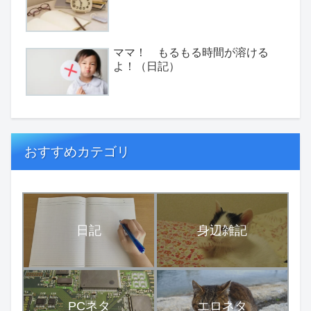
ママ！ もるもる時間が溶ける
よ！（日記）
おすすめカテゴリ
日記
身辺雑記
PCネタ
エロネタ