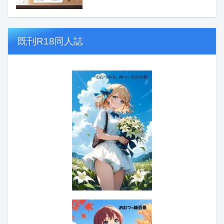
既刊R18同人誌