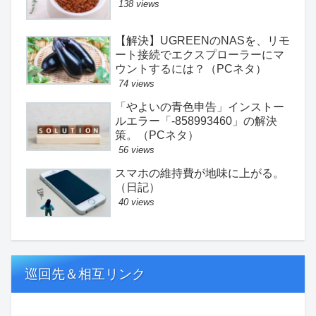
138 views
【解決】UGREENのNASを、リモ
ート接続でエクスプローラーにマ
ウントするには？（PCネタ）
74 views
「やよいの青色申告」インストー
ルエラー「-858993460」の解決
策。（PCネタ）
56 views
スマホの維持費が地味に上がる。
（日記）
40 views
巡回先＆相互リンク