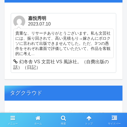
嘉悦秀明
2023.07.10
貴重な、リサーチありがとうございます。私も文芸社
には、振り回されて、高い見積もり→嫁さんにボロク
ソに言われて出版できませんでした。ただ、3つの愚
作をそれぞれ書面で評価していただいて、作品を客観
的に考え...
幻冬舎 VS 文芸社 VS 風詠社。（自費出版の
話）（日記）
タグクラウド
創作
おぎゃあ
精神病患者の日常
ちょっと頭冷やそうか
一回休み
ついカッとなった
メニュー
ホーム
検索
トップ
サイドバー