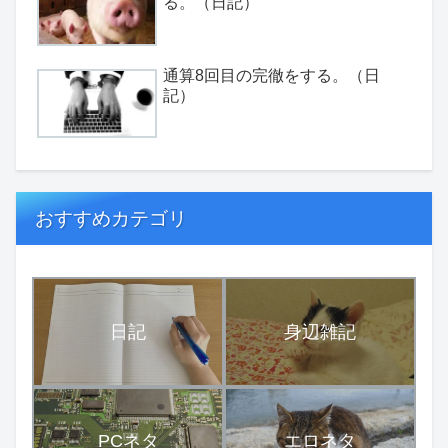
る。（日記）
通算8回目の完徹をする。（日
記）
おすすめカテゴリ
日記
身辺雑記
PCネタ
エロネタ