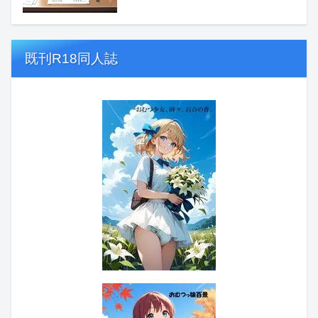
既刊R18同人誌