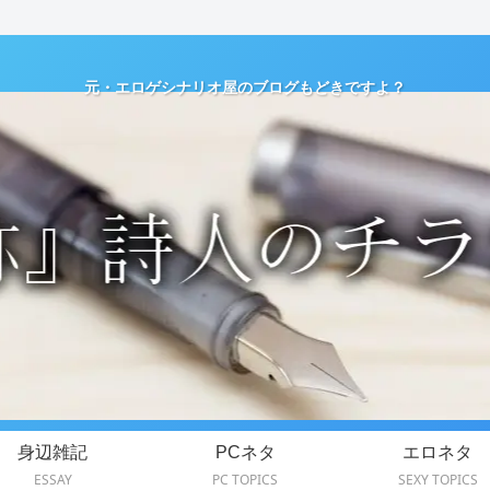
元・エロゲシナリオ屋のブログもどきですよ？
身辺雑記
PCネタ
エロネタ
ESSAY
PC TOPICS
SEXY TOPICS