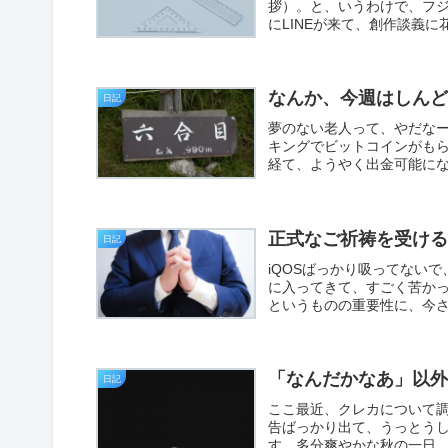
拶）。と、いうわけで、フ
にLINEが来て、創作談義に
なんか、今週はしん
日記
夢のない老人って、やだな
キングでビットコインがも
経て、ようやく出金可能にな
正式なご祈祷を受け
日記
iQOSばっかり吸ってない
に入ってきて、すごく苦か
というものの重要性に、今さ
「なんだかなあ」以
日記
ここ最近、クレカについて調
告ばっかり出て、うっとう
す。多分爽やかな秋の一日、