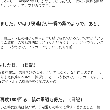
ろの）「Raspberry Pi」が欲しくなるあたり、僕の浪費癖も筋金
と、いうわけで、フジカワです。...
しました。やはり寝逃げが一番の薬のようで。あと、
）
ば、白黒テレビの頃から脈々と作り続けられているわけですが「アラ
スラム教徒）の皆様方的にはどうなんだろう？ と、どうでもいいこ
と、いうわけで、フジカワです。いったん午前...
をした日。（日記）
呼ばれる存在は、男性向けの女性、だけではなく、女性向けの男性、も
たりまえ体操レベルの（挨拶）。と、いうわけで、フジカワです。そ
erアイドル」の動画を軽く観てみたの...
、再度180°回る。親の承認も得た。（日記）
着いた時に腹痛は起きず、予定通りの時間に職場へ着きました（挨