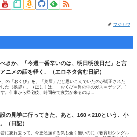
フジカワ
うべきか、「今週一番辛いのは、明日明後日だ」と言
ロアニメの話を軽く。（エロネタ含む日記）
い」の「おくび」を、「奥眉」だと思いこんでいたのが矯正された
でした（挨拶）。（正しくは、「おくび＝胃の中のガス＝ゲップ」）
す。仕事から帰宅後、時間差で疲労が来るのは...
設の見学に行ってきた。あと、160＜210という、小
式。（日記）
の昔に忘れ去って、今更勉強する気も全く無いのに（教育用シングル