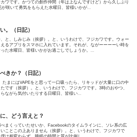
ジカワです。かつての創作仲間（年は上なんですけど）から久しぶり
花が咲いて勇気をもらえた水曜日、皆様いかが...
どい。（日記）
ー、と、しみじみ（挨拶）。と、いうわけで、フジカワです。ウォー
らえるアプリをスマホに入れています。それが、ながーーーーい時を
った水曜日、皆様いかがお過ごしでしょうか。...
るべきか？（日記）
で、たまにはVAPEをと思って一口吸ったら、リキッドが大量に口の中
ったです（挨拶）。と、いうわけで、フジカワです。3時のおやつ、
らながら気付いたりする日曜日、皆様い...
外に、どう言えと？
べまくっていたせいか、Facebookのタイムラインに、ソレ系の広
しいことこの上ありません（挨拶）。と、いうわけで、フジカワで
僕は相変わらず、睡眠の時間と質が比例し...