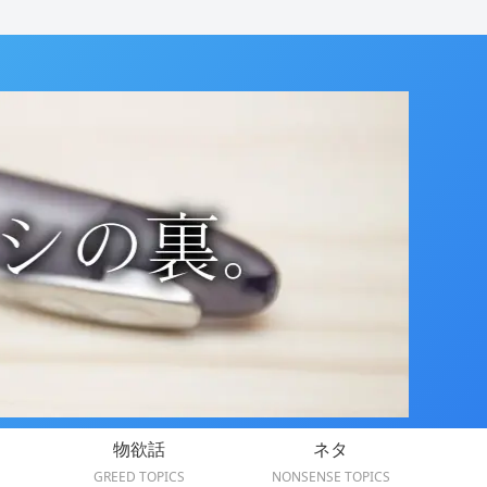
物欲話
ネタ
GREED TOPICS
NONSENSE TOPICS