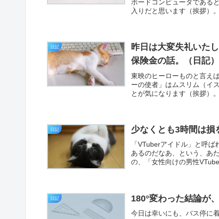
ボードコンピュータであるとこ
入りだと思います（挨拶）。
昨日は大変失礼いた
日記
保険金の話。（日記
東映のヒーローものと言え
ーの使者」はムスリム（イ
とが気になります（挨拶）。
少なくとも3時間は損
日記
「VTuberアイドル」と
あるのだなあ、という、あ
の、「女性向けの男性VTub
180°変わった結論が
日記
今日は幸いにも、バス停に