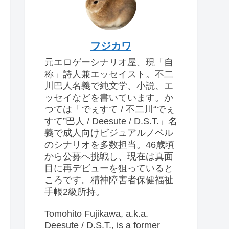
フジカワ
元エロゲーシナリオ屋、現「自
称」詩人兼エッセイスト。不二
川巴人名義で純文学、小説、エ
ッセイなどを書いています。か
つては「でぇすて / 不二川“でぇ
すて”巴人 / Deesute / D.S.T.」名
義で成人向けビジュアルノベル
のシナリオを多数担当。46歳頃
から公募へ挑戦し、現在は真面
目に再デビューを狙っていると
ころです。精神障害者保健福祉
手帳2級所持。
Tomohito Fujikawa, a.k.a.
Deesute / D.S.T., is a former