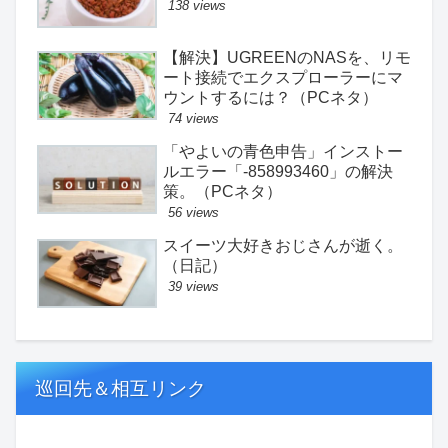
138 views
【解決】UGREENのNASを、リモ
ート接続でエクスプローラーにマ
ウントするには？（PCネタ）
74 views
「やよいの青色申告」インストー
ルエラー「-858993460」の解決
策。（PCネタ）
56 views
スイーツ大好きおじさんが逝く。
（日記）
39 views
巡回先＆相互リンク