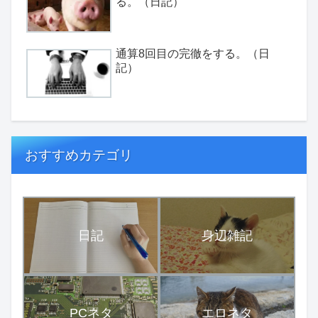
る。（日記）
通算8回目の完徹をする。（日
記）
おすすめカテゴリ
日記
身辺雑記
PCネタ
エロネタ