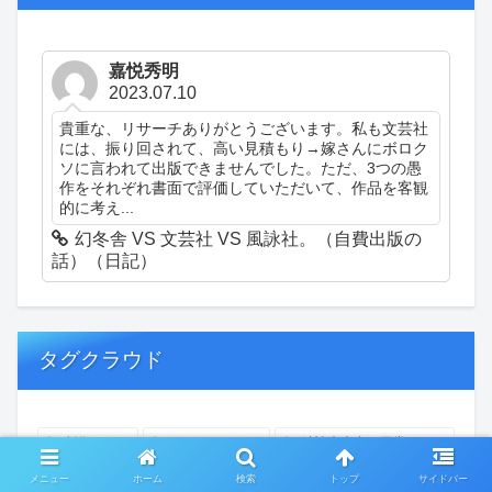
嘉悦秀明
2023.07.10
貴重な、リサーチありがとうございます。私も文芸社
には、振り回されて、高い見積もり→嫁さんにボロク
ソに言われて出版できませんでした。ただ、3つの愚
作をそれぞれ書面で評価していただいて、作品を客観
的に考え...
幻冬舎 VS 文芸社 VS 風詠社。（自費出版の
話）（日記）
タグクラウド
創作
おぎゃあ
精神病患者の日常
ちょっと頭冷やそうか
一回休み
ついカッとなった
メニュー
ホーム
検索
トップ
サイドバー