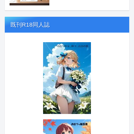
既刊R18同人誌