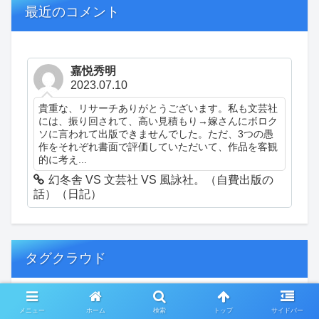
最近のコメント
嘉悦秀明
2023.07.10
貴重な、リサーチありがとうございます。私も文芸社
には、振り回されて、高い見積もり→嫁さんにボロク
ソに言われて出版できませんでした。ただ、3つの愚
作をそれぞれ書面で評価していただいて、作品を客観
的に考え...
幻冬舎 VS 文芸社 VS 風詠社。（自費出版の
話）（日記）
タグクラウド
創作
おぎゃあ
精神病患者の日常
メニュー
ホーム
検索
トップ
サイドバー