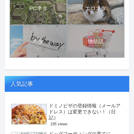
PCネタ
エロネタ
ネタ
物欲話
人気記事
ドミノピザの登録情報（メールア
ドレス）は変更できない！（日
記）
195 views
ドッグフーディングの果てに。