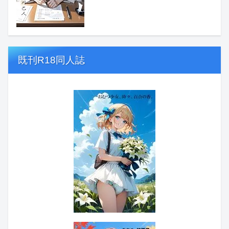
既刊R18同人誌