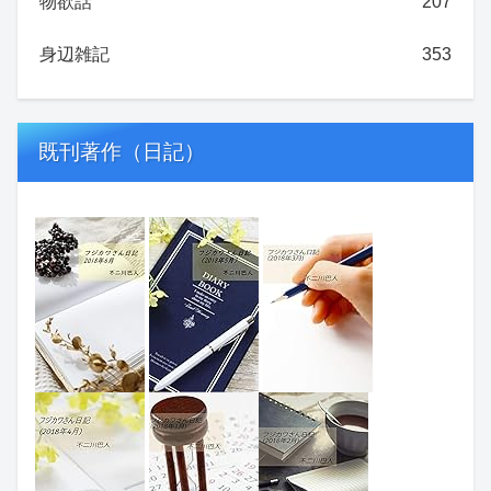
物欲話
207
身辺雑記
353
既刊著作（日記）