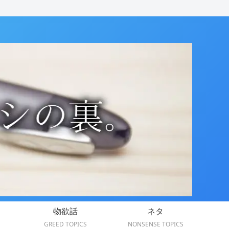
物欲話
ネタ
GREED TOPICS
NONSENSE TOPICS