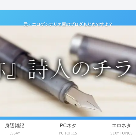
元・エロゲシナリオ屋のブログもどきですよ？
身辺雑記
PCネタ
エロネタ
ESSAY
PC TOPICS
SEXY TOPICS