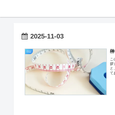
2025-11-03
榊
日記
こ
拶
と
て