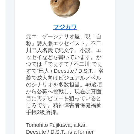
フジカワ
元エロゲーシナリオ屋、現「自
称」詩人兼エッセイスト。不二
川巴人名義で純文学、小説、エ
ッセイなどを書いています。か
つては「でぇすて / 不二川“でぇ
すて”巴人 / Deesute / D.S.T.」名
義で成人向けビジュアルノベル
のシナリオを多数担当。46歳頃
から公募へ挑戦し、現在は真面
目に再デビューを狙っていると
ころです。精神障害者保健福祉
手帳2級所持。
Tomohito Fujikawa, a.k.a.
Deesute / D.S.T., is a former