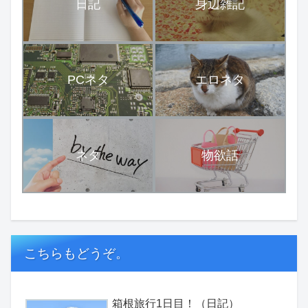
日記
身辺雑記
PCネタ
エロネタ
ネタ
物欲話
こちらもどうぞ。
箱根旅行1日目！（日記）