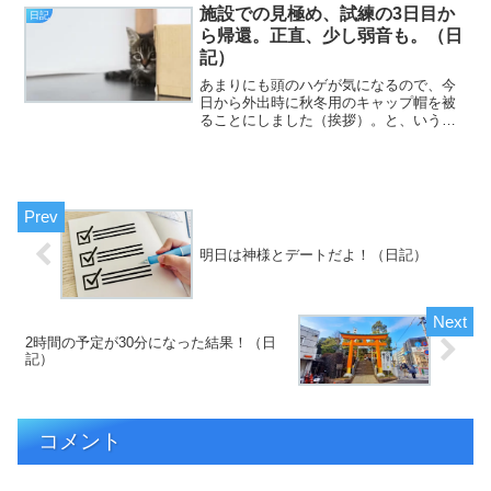
い！）と、いうわけで、フジカワです。
施設での見極め、試練の3日目か
日記
「スマホに来る荷物の...
ら帰還。正直、少し弱音も。（日
記）
あまりにも頭のハゲが気になるので、今
日から外出時に秋冬用のキャップ帽を被
ることにしました（挨拶）。と、いうわ
けで、フジカワです。ウレタンマスクは
「記号」としては有用であるものの、地
味に息苦しいことが今さらながら分かっ
たので、普通の（不織布の...
明日は神様とデートだよ！（日記）
2時間の予定が30分になった結果！（日
記）
コメント