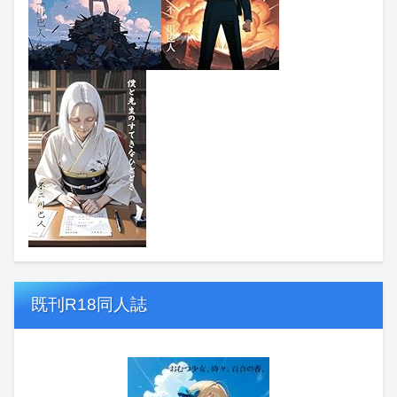
既刊R18同人誌