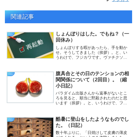
関連記事
しょんぼりはした。でもね？（一
日記
回休み）
しょんぼりする暇があったら、手を動か
せ。そうしてきました（挨拶）。と、い
うわけで、フジカワです。ヴァチクソに
疲れているので、今日は、noteへの誘導
だけで。今日書きたい、あるいは書くべ
きことは、あらかた、ま、つまりはそう
腹具合とその日のテンションの相
日記
いうことですよ（？）...
関関係について（2回目）。（縮
小日記）
パラダイム出版さんから返事がないとこ
ろを見ると、順当に黙殺されたのだと思
います（挨拶）。と、いうわけで、フジ
カワです。睡眠時間は短いわ、予想して
た作業（詳細は省略）がやっと始まった
と思ったら、相手側のトラブルで開始
酷暑に登山をしたようなものでし
日記
早々に中断するわ、割と素敵...
た。（日記）
数十年ぶりに、「日焼けして皮膚の薄皮