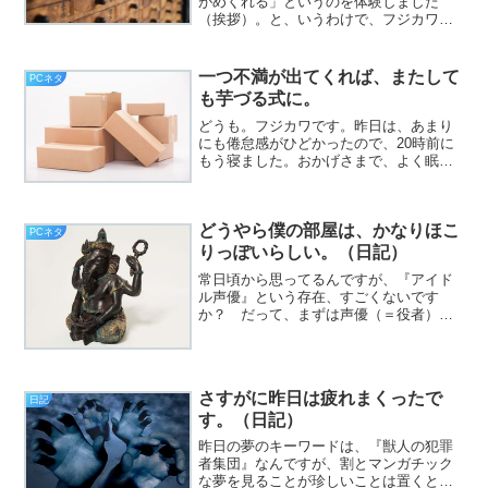
がめくれる」というのを体験しました
（挨拶）。と、いうわけで、フジカワで
す。天気予報を見るに、この先しばらく
雨らしく、色々予定が狂うなー、とかぼ
んやり思う金曜日、皆様いかがお過ごし
一つ不満が出てくれば、またして
PCネタ
でしょうか。今日のエントリ...
も芋づる式に。
どうも。フジカワです。昨日は、あまり
にも倦怠感がひどかったので、20時前に
もう寝ました。おかげさまで、よく眠れ
て、非常に珍しく、特に悪夢も見ず、こ
こ最近では希有なほどに「普通」の朝で
したが、皆様いかがお過ごしでしょう
どうやら僕の部屋は、かなりほこ
か。
PCネタ
りっぽいらしい。（日記）
常日頃から思ってるんですが、『アイド
ル声優』という存在、すごくないです
か？ だって、まずは声優（＝役者）と
しての確たる実力ありきで、その上で
『崇拝対象』までこなしてるんですか
ら、どこの完璧超人かと問いたい（挨
拶）。と、いうわけで、フジカワで...
さすがに昨日は疲れまくったで
日記
す。（日記）
昨日の夢のキーワードは、『獣人の犯罪
者集団』なんですが、割とマンガチック
な夢を見ることが珍しいことは置くとし