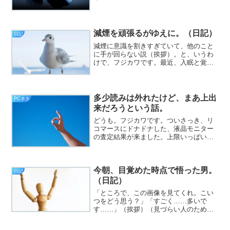
ても、やっぱり意味が分かりません（挨
拶）。と、いうわけで、フジカワです。
朝から結構容赦なく暑くて、去年もそう
だったっけ？ と思う火曜...
減煙を頑張るがゆえに。（日記）
日記
減煙に意識を割きすぎていて、他のこと
に手が回らない説（挨拶）。と、いうわ
けで、フジカワです。最近、入眠と覚醒
のサイクルがメチャクチャで、打開策が
見あたらない土曜日、皆様いかがお過ご
しでしょうか。今日のエントリは、「必
死に減煙！」とかいった話...
多少読みは外れたけど、まあ上出
PCネタ
来だろうという話。
どうも。フジカワです。ついさっき、リ
コマースにドナドナした、液晶モニター
の査定結果が来ました。上限いっぱいで
はなく、4,000円にわずかに届かない
か？ というぐらいの値段だったのです
が、ヤフオクでの落札相場を見て、か
今朝、目覚めた時点で悟った男。
つ、後で自分が支払わなけ...
日記
（日記）
「ところで、この画像を見てくれ。こい
つをどう思う？」「すごく……多いで
す……」（挨拶）（見づらい人のため
に：僕が応募した、「第40回 太宰治賞」
の、応募総数が、1,405作品だった。多