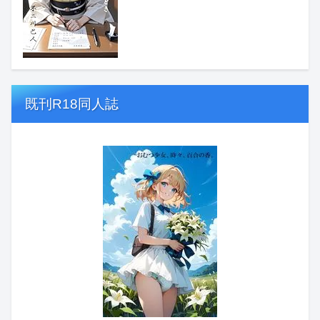
既刊R18同人誌