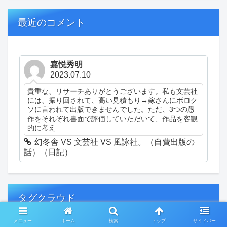
最近のコメント
嘉悦秀明
2023.07.10
貴重な、リサーチありがとうございます。私も文芸社
には、振り回されて、高い見積もり→嫁さんにボロク
ソに言われて出版できませんでした。ただ、3つの愚
作をそれぞれ書面で評価していただいて、作品を客観
的に考え...
幻冬舎 VS 文芸社 VS 風詠社。（自費出版の
話）（日記）
タグクラウド
メニュー
ホーム
検索
トップ
サイドバー