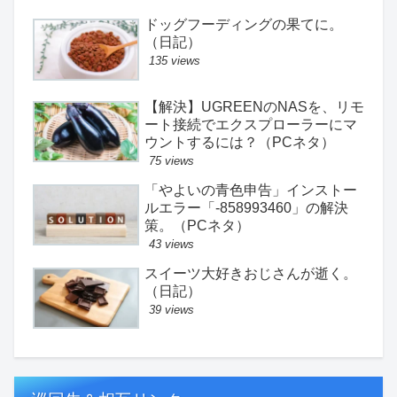
ドッグフーディングの果てに。
（日記）
135 views
【解決】UGREENのNASを、リモ
ート接続でエクスプローラーにマ
ウントするには？（PCネタ）
75 views
「やよいの青色申告」インストー
ルエラー「-858993460」の解決
策。（PCネタ）
43 views
スイーツ大好きおじさんが逝く。
（日記）
39 views