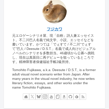
フジカワ
元エロゲーシナリオ屋、現「自称」詩人兼エッセイス
ト。不二川巴人名義で純文学、小説、エッセイなどを
書いています。かつては「でぇすて / 不二川“でぇす
て”巴人 / Deesute / D.S.T.」名義で成人向けビジュアル
ノベルのシナリオを多数担当。46歳頃から公募へ挑戦
し、現在は真面目に再デビューを狙っているところで
す。精神障害者保健福祉手帳2級所持。
Tomohito Fujikawa, a.k.a. Deesute / D.S.T., is a former
adult visual novel scenario writer from Japan. After
many years in the visual novel industry, he now writes
literary fiction, essays, and other works under the
name Tomohito Fujikawa.