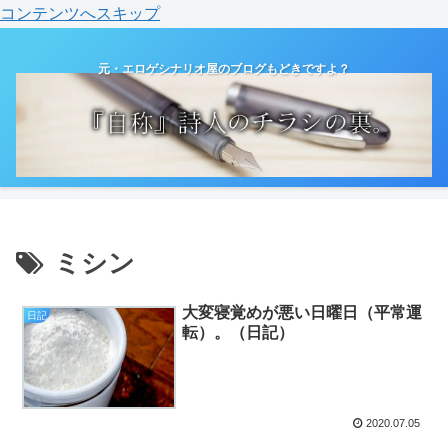
コンテンツへスキップ
元・エロゲシナリオ屋のブログもどきですよ？
ミシン
大変寝覚めが悪い日曜日（平常運
日記
転）。（日記）
2020.07.05