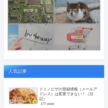
PCネタ
エロネタ
ネタ
物欲話
人気記事
ドミノピザの登録情報（メールア
ドレス）は変更できない！（日
記）
177 views