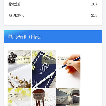
物欲話
207
身辺雑記
353
既刊著作（日記）