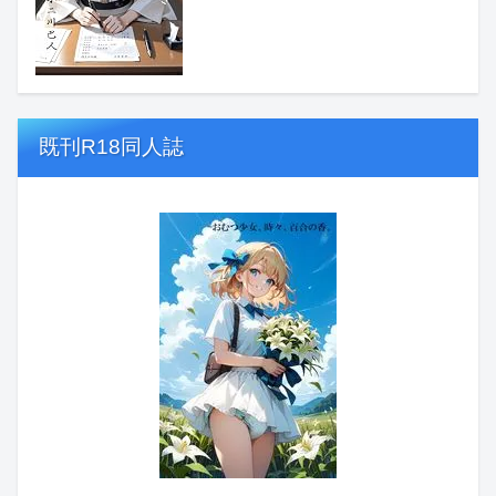
既刊R18同人誌