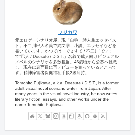
フジカワ
元エロゲーシナリオ屋、現「自称」詩人兼エッセイス
ト。不二川巴人名義で純文学、小説、エッセイなどを
書いています。かつては「でぇすて / 不二川“でぇす
て”巴人 / Deesute / D.S.T.」名義で成人向けビジュアル
ノベルのシナリオを多数担当。46歳頃から公募へ挑戦
し、現在は真面目に再デビューを狙っているところで
す。精神障害者保健福祉手帳2級所持。
Tomohito Fujikawa, a.k.a. Deesute / D.S.T., is a former
adult visual novel scenario writer from Japan. After
many years in the visual novel industry, he now writes
literary fiction, essays, and other works under the
name Tomohito Fujikawa.