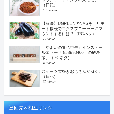
（日記）
135 views
【解決】UGREENのNASを、リモ
ート接続でエクスプローラーにマ
ウントするには？（PCネタ）
77 views
「やよいの青色申告」インストー
ルエラー「-858993460」の解決
策。（PCネタ）
40 views
スイーツ大好きおじさんが逝く。
（日記）
39 views
巡回先＆相互リンク