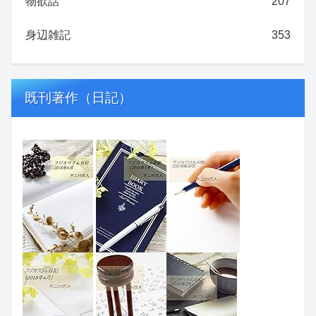
物欲話
207
身辺雑記
353
既刊著作（日記）