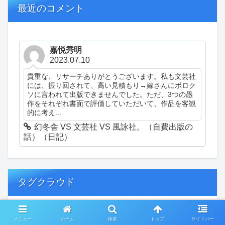
最近のコメント
嘉悦秀明
2023.07.10
貴重な、リサーチありがとうございます。私も文芸社
には、振り回されて、高い見積もり→嫁さんにボロク
ソに言われて出版できませんでした。ただ、3つの愚
作をそれぞれ書面で評価していただいて、作品を客観
的に考え...
幻冬舎 VS 文芸社 VS 風詠社。（自費出版の
話）（日記）
タグクラウド
創作
おぎゃあ
精神病患者の日常
メニュー
ホーム
検索
トップ
サイドバー