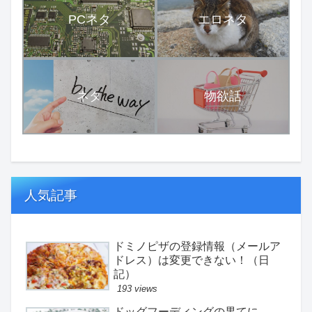
PCネタ
エロネタ
ネタ
物欲話
人気記事
ドミノピザの登録情報（メールア
ドレス）は変更できない！（日
記）
193 views
ドッグフーディングの果てに。