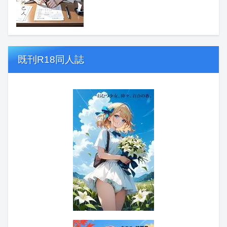
既刊R18同人誌