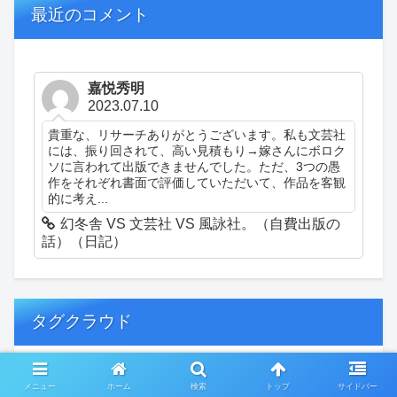
最近のコメント
嘉悦秀明
2023.07.10
貴重な、リサーチありがとうございます。私も文芸社
には、振り回されて、高い見積もり→嫁さんにボロク
ソに言われて出版できませんでした。ただ、3つの愚
作をそれぞれ書面で評価していただいて、作品を客観
的に考え...
幻冬舎 VS 文芸社 VS 風詠社。（自費出版の
話）（日記）
タグクラウド
創作
おぎゃあ
精神病患者の日常
メニュー
ホーム
検索
トップ
サイドバー