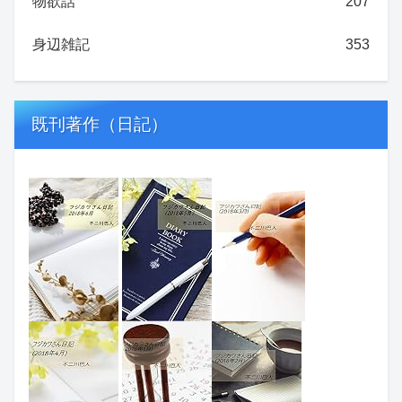
物欲話
207
身辺雑記
353
既刊著作（日記）