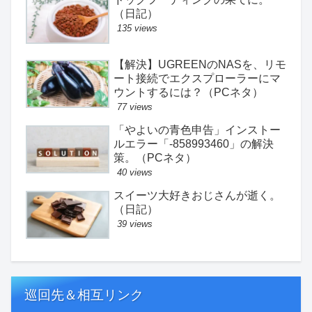
（日記）
135 views
【解決】UGREENのNASを、リモ
ート接続でエクスプローラーにマ
ウントするには？（PCネタ）
77 views
「やよいの青色申告」インストー
ルエラー「-858993460」の解決
策。（PCネタ）
40 views
スイーツ大好きおじさんが逝く。
（日記）
39 views
巡回先＆相互リンク