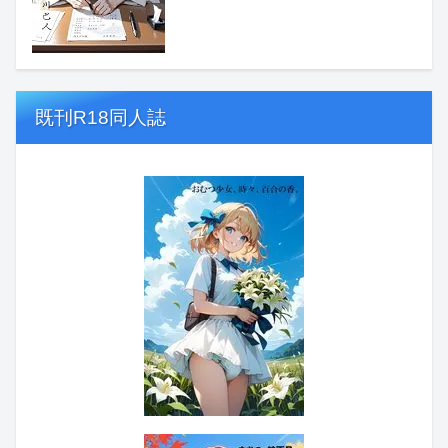
既刊R18同人誌