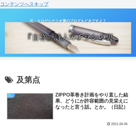
コンテンツへスキップ
元・エロゲシナリオ屋のブログもどきですよ？
及第点
ZIPPO革巻き計画をやり直した結
日記
果、どうにか許容範囲の見栄えに
なったと言う話。とか。（日記）
2021.06.06