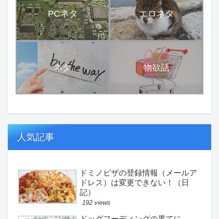
PCネタ
エロネタ
ネタ
物欲話
人気記事
ドミノピザの登録情報（メールア
ドレス）は変更できない！（日
記）
192 views
ドッグフーディングの果てに。