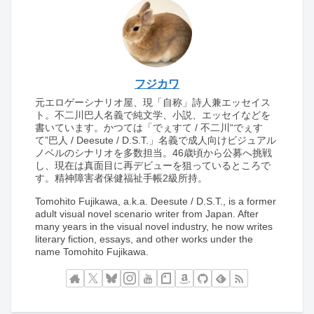
フジカワ
元エロゲーシナリオ屋、現「自称」詩人兼エッセイス
ト。不二川巴人名義で純文学、小説、エッセイなどを
書いています。かつては「でぇすて / 不二川“でぇす
て”巴人 / Deesute / D.S.T.」名義で成人向けビジュアル
ノベルのシナリオを多数担当。46歳頃から公募へ挑戦
し、現在は真面目に再デビューを狙っているところで
す。精神障害者保健福祉手帳2級所持。
Tomohito Fujikawa, a.k.a. Deesute / D.S.T., is a former
adult visual novel scenario writer from Japan. After
many years in the visual novel industry, he now writes
literary fiction, essays, and other works under the
name Tomohito Fujikawa.