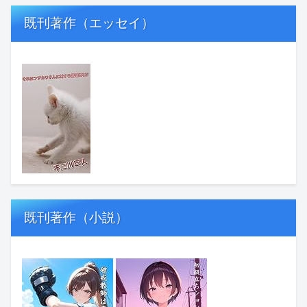
既刊著作（エッセイ）
既刊著作（小説）