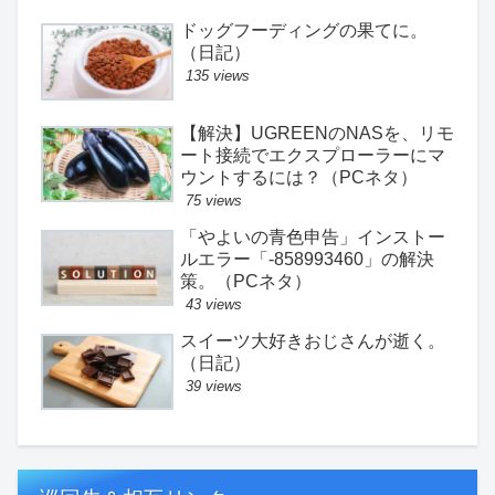
ドッグフーディングの果てに。
（日記）
135 views
【解決】UGREENのNASを、リモ
ート接続でエクスプローラーにマ
ウントするには？（PCネタ）
75 views
「やよいの青色申告」インストー
ルエラー「-858993460」の解決
策。（PCネタ）
43 views
スイーツ大好きおじさんが逝く。
（日記）
39 views