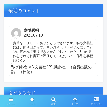
最近のコメント
嘉悦秀明
2023.07.10
貴重な、リサーチありがとうございます。私も文芸社
には、振り回されて、高い見積もり→嫁さんにボロク
ソに言われて出版できませんでした。ただ、3つの愚
作をそれぞれ書面で評価していただいて、作品を客観
的に考え...
幻冬舎 VS 文芸社 VS 風詠社。（自費出版の
話）（日記）
タグクラウド
メニュー
ホーム
検索
トップ
サイドバー