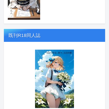
既刊R18同人誌