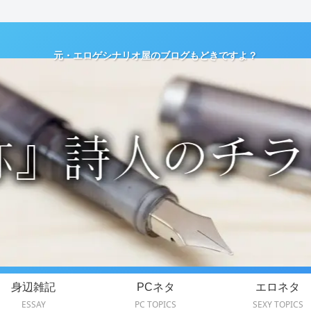
元・エロゲシナリオ屋のブログもどきですよ？
身辺雑記
PCネタ
エロネタ
ESSAY
PC TOPICS
SEXY TOPICS