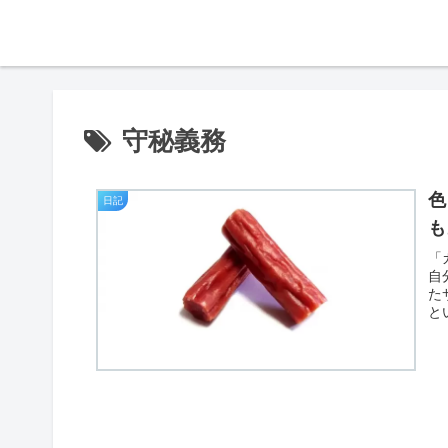
守秘義務
色
日記
も
「
自
た
と