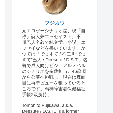
フジカワ
元エロゲーシナリオ屋、現「自
称」詩人兼エッセイスト。不二
川巴人名義で純文学、小説、エ
ッセイなどを書いています。か
つては「でぇすて / 不二川“でぇ
すて”巴人 / Deesute / D.S.T.」名
義で成人向けビジュアルノベル
のシナリオを多数担当。46歳頃
から公募へ挑戦し、現在は真面
目に再デビューを狙っていると
ころです。精神障害者保健福祉
手帳2級所持。
Tomohito Fujikawa, a.k.a.
Deesute / D.S.T., is a former