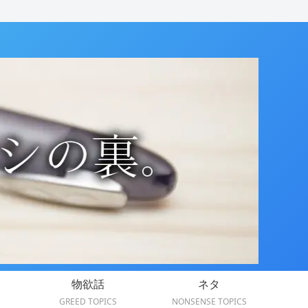
物欲話
ネタ
GREED TOPICS
NONSENSE TOPICS