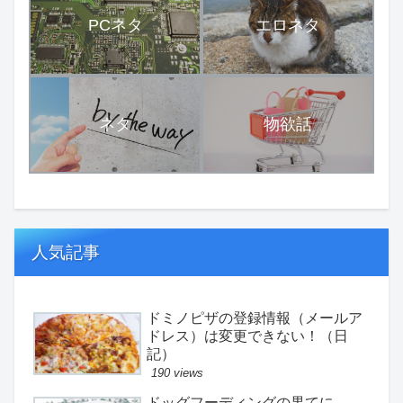
PCネタ
エロネタ
ネタ
物欲話
人気記事
ドミノピザの登録情報（メールア
ドレス）は変更できない！（日
記）
190 views
ドッグフーディングの果てに。