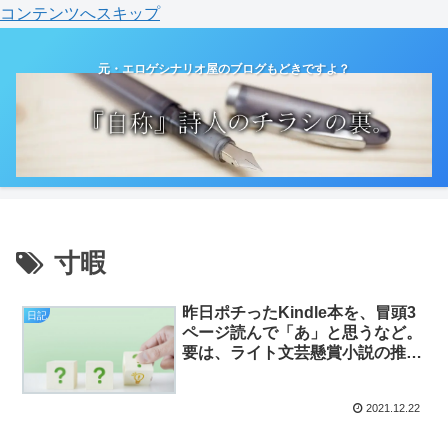
コンテンツへスキップ
元・エロゲシナリオ屋のブログもどきですよ？
寸暇
昨日ポチったKindle本を、冒頭3
日記
ページ読んで「あ」と思うなど。
要は、ライト文芸懸賞小説の推敲
の話。（日記）
2021.12.22