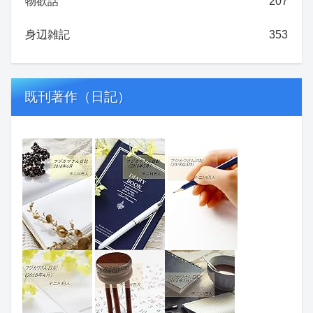
物欲話
207
身辺雑記
353
既刊著作（日記）