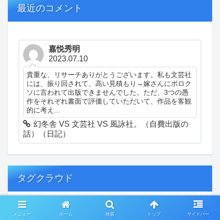
最近のコメント
嘉悦秀明
2023.07.10
貴重な、リサーチありがとうございます。私も文芸社
には、振り回されて、高い見積もり→嫁さんにボロク
ソに言われて出版できませんでした。ただ、3つの愚
作をそれぞれ書面で評価していただいて、作品を客観
的に考え...
幻冬舎 VS 文芸社 VS 風詠社。（自費出版の
話）（日記）
タグクラウド
創作
おぎゃあ
精神病患者の日常
メニュー
ホーム
検索
トップ
サイドバー