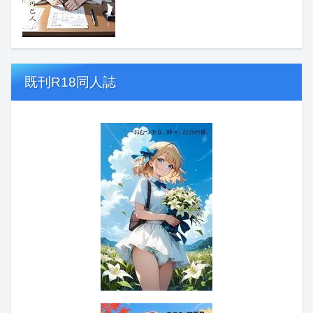
既刊R18同人誌