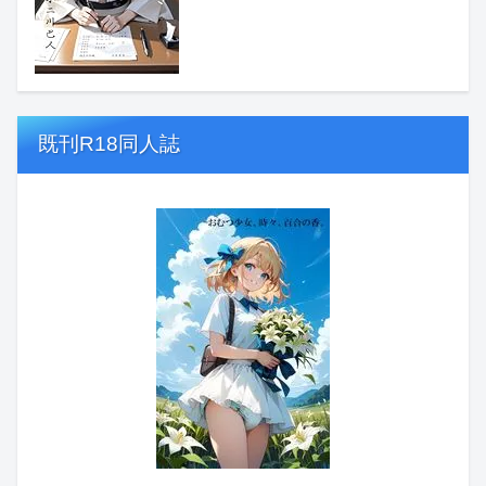
既刊R18同人誌