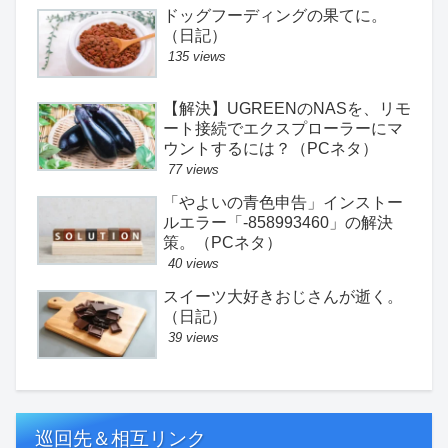
ドッグフーディングの果てに。
（日記）
135 views
【解決】UGREENのNASを、リモ
ート接続でエクスプローラーにマ
ウントするには？（PCネタ）
77 views
「やよいの青色申告」インストー
ルエラー「-858993460」の解決
策。（PCネタ）
40 views
スイーツ大好きおじさんが逝く。
（日記）
39 views
巡回先＆相互リンク