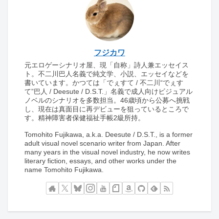
フジカワ
元エロゲーシナリオ屋、現「自称」詩人兼エッセイス
ト。不二川巴人名義で純文学、小説、エッセイなどを
書いています。かつては「でぇすて / 不二川“でぇす
て”巴人 / Deesute / D.S.T.」名義で成人向けビジュアル
ノベルのシナリオを多数担当。46歳頃から公募へ挑戦
し、現在は真面目に再デビューを狙っているところで
す。精神障害者保健福祉手帳2級所持。
Tomohito Fujikawa, a.k.a. Deesute / D.S.T., is a former
adult visual novel scenario writer from Japan. After
many years in the visual novel industry, he now writes
literary fiction, essays, and other works under the
name Tomohito Fujikawa.