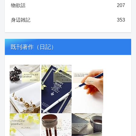
物欲話
207
身辺雑記
353
既刊著作（日記）