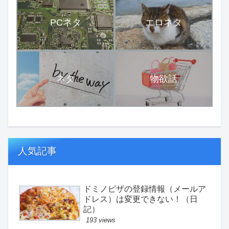
PCネタ
エロネタ
ネタ
物欲話
人気記事
ドミノピザの登録情報（メールア
ドレス）は変更できない！（日
記）
193 views